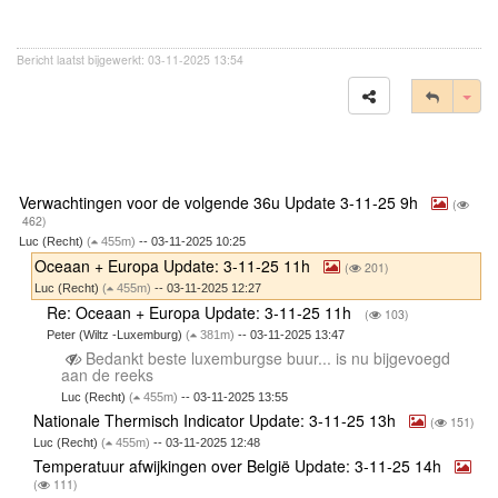
Bericht laatst bijgewerkt: 03-11-2025 13:54
Tog
Verwachtingen voor de volgende 36u Update 3-11-25 9h
(
462)
Luc (Recht)
(
455m)
-- 03-11-2025 10:25
Oceaan + Europa Update: 3-11-25 11h
(
201)
Luc (Recht)
(
455m)
-- 03-11-2025 12:27
Re: Oceaan + Europa Update: 3-11-25 11h
(
103)
Peter (Wiltz -Luxemburg)
(
381m)
-- 03-11-2025 13:47
Bedankt beste luxemburgse buur... is nu bijgevoegd
aan de reeks
Luc (Recht)
(
455m)
-- 03-11-2025 13:55
Nationale Thermisch Indicator Update: 3-11-25 13h
(
151)
Luc (Recht)
(
455m)
-- 03-11-2025 12:48
Temperatuur afwijkingen over België Update: 3-11-25 14h
(
111)