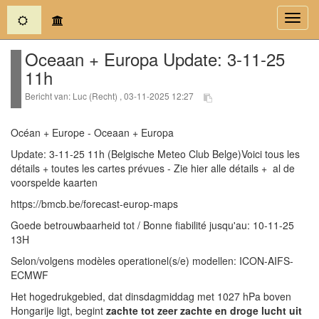
(current)
Toggl
navig
Oceaan + Europa Update: 3-11-25
11h
Bericht van: Luc (Recht) , 03-11-2025 12:27
Océan + Europe - Oceaan + Europa
Update: 3-11-25 11h (Belgische Meteo Club Belge)Voici tous les
détails + toutes les cartes prévues - Zie hier alle détails + al de
voorspelde kaarten
https://bmcb.be/forecast-europ-maps
Goede betrouwbaarheid tot / Bonne fiabilité jusqu'au: 10-11-25
13H
Selon/volgens modèles operationel(s/e) modellen: ICON-AIFS-
ECMWF
Het hogedrukgebied, dat dinsdagmiddag met 1027 hPa boven
Hongarije ligt, begint
zachte tot zeer zachte en droge lucht uit