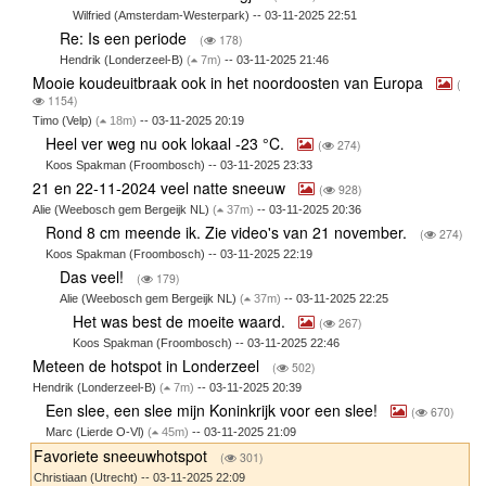
Wilfried (Amsterdam-Westerpark) -- 03-11-2025 22:51
Re: Is een periode
(
178)
Hendrik (Londerzeel-B)
(
7m)
-- 03-11-2025 21:46
Mooie koudeuitbraak ook in het noordoosten van Europa
(
1154)
Timo (Velp)
(
18m)
-- 03-11-2025 20:19
Heel ver weg nu ook lokaal -23 °C.
(
274)
Koos Spakman (Froombosch) -- 03-11-2025 23:33
21 en 22-11-2024 veel natte sneeuw
(
928)
Alie (Weebosch gem Bergeijk NL)
(
37m)
-- 03-11-2025 20:36
Rond 8 cm meende ik. Zie video's van 21 november.
(
274)
Koos Spakman (Froombosch) -- 03-11-2025 22:19
Das veel!
(
179)
Alie (Weebosch gem Bergeijk NL)
(
37m)
-- 03-11-2025 22:25
Het was best de moeite waard.
(
267)
Koos Spakman (Froombosch) -- 03-11-2025 22:46
Meteen de hotspot in Londerzeel
(
502)
Hendrik (Londerzeel-B)
(
7m)
-- 03-11-2025 20:39
Een slee, een slee mijn Koninkrijk voor een slee!
(
670)
Marc (Lierde O-Vl)
(
45m)
-- 03-11-2025 21:09
Favoriete sneeuwhotspot
(
301)
Christiaan (Utrecht) -- 03-11-2025 22:09