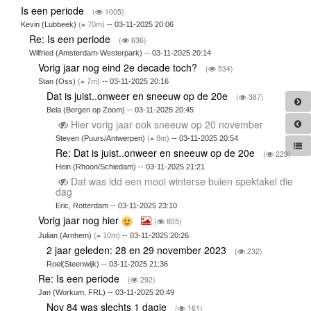
Is een periode
(
1005)
Kevin (Lubbeek)
(
70m)
-- 03-11-2025 20:06
Re: Is een periode
(
636)
Wilfried (Amsterdam-Westerpark) -- 03-11-2025 20:14
Vorig jaar nog eind 2e decade toch?
(
534)
Stan (Oss)
(
7m)
-- 03-11-2025 20:16
Dat is juist..onweer en sneeuw op de 20e
(
387)
Bela (Bergen op Zoom) -- 03-11-2025 20:45
Hier vorig jaar ook sneeuw op 20 november
Steven (Puurs/Antwerpen)
(
8m)
-- 03-11-2025 20:54
Re: Dat is juist..onweer en sneeuw op de 20e
(
229)
Hein (Rhoon/Schiedam) -- 03-11-2025 21:21
Dat was idd een mooi winterse buien spektakel die
dag
Eric, Rotterdam -- 03-11-2025 23:10
Vorig jaar nog hier
(
805)
Julian (Arnhem)
(
10m)
-- 03-11-2025 20:26
2 jaar geleden: 28 en 29 november 2023
(
232)
Roel(Steenwijk) -- 03-11-2025 21:36
Re: Is een periode
(
292)
Jan (Workum, FRL) -- 03-11-2025 20:49
Nov 84 was slechts 1 dagje
(
161)