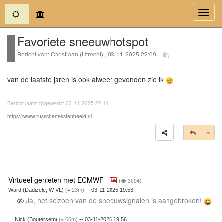
(current)
Toggl
navig
Favoriete sneeuwhotspot
Bericht van: Christiaan (Utrecht) , 03-11-2025 22:09
van de laatste jaren is ook alweer gevonden zie ik
Bericht laatst bijgewerkt: 03-11-2025 22:11
https://www.russchertekstenbeeld.nl
Tog
Virtueel genieten met ECMWF
(
3094)
Ward (Dadizele, W-VL)
(
23m)
-- 03-11-2025 19:53
Ja, het seizoen van de sneeuwsignalen is aangebroken!
Nick (Boutersem)
(
66m)
-- 03-11-2025 19:56