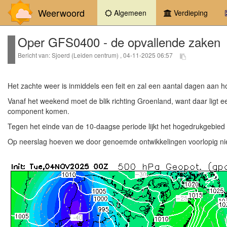
Weerwoord
(current)
Algemeen
Verdieping
Oper GFS0400 - de opvallende zaken
Bericht van: Sjoerd (Leiden centrum) , 04-11-2025 06:57
Het zachte weer is inmiddels een feit en zal een aantal dagen aan 
Vanaf het weekend moet de blik richting Groenland, want daar ligt e
component komen.
Tegen het einde van de 10-daagse periode lijkt het hogedrukgebied
Op neerslag hoeven we door genoemde ontwikkelingen voorlopig niet