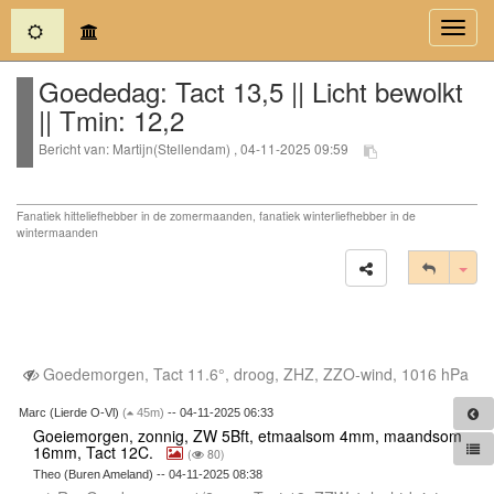
(current)
Toggl
navig
Goededag: Tact 13,5 || Licht bewolkt
|| Tmin: 12,2
Bericht van: Martijn(Stellendam) , 04-11-2025 09:59
Fanatiek hitteliefhebber in de zomermaanden, fanatiek winterliefhebber in de
wintermaanden
Tog
Goedemorgen, Tact 11.6°, droog, ZHZ, ZZO-wind, 1016 hPa
Marc (Lierde O-Vl)
(
45m)
-- 04-11-2025 06:33
Goeiemorgen, zonnig, ZW 5Bft, etmaalsom 4mm, maandsom
16mm, Tact 12C.
(
80)
Theo (Buren Ameland) -- 04-11-2025 08:38