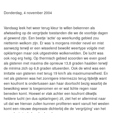
Donderdag, 4 november 2004
Vandaag leek het weer terug kleur te willen bekennen als
afwisseling op de vergrijsde toestanden die we de voorbije dagen
al gewend zijn. Een beetje 'actie' op weerkundig gebied zou
niettemin welkom zijn. Er was 's morgens minder nevel en mist
aanwezig terwijl er een wisselend bewolkt weertype volgde met
opklaringen maar ook uitgestrekte wolkenvelden. De lucht was
ook nog erg heiig. Op thermisch gebied scoorden we even goed
als gisteren met maxima die opnieuw 13,8 graden haalden terwijl
de minima zich op 6,8 graden situeerden. Ook de wind was een
imitatie van gisteren met terug 19 km/h als maximumsnelheid. En
net als gisteren was het zonnigere intermezzo terug tijdelijk want
een koufront is ondertussen aan haar doortocht bezig waarbij de
bewolking weer is toegenomen en er wat lichte regen naar
beneden komt. Hoewel er vlak achter een koufront dikwijls
heldere lucht (en dus opklaringen) zit, ziet het er allerminst naar
uit dat we hiervan zullen kunnen profiteren want vanuit het westen
komt een nieuwe depressie dichterbij die de 'vergrijzing' van het