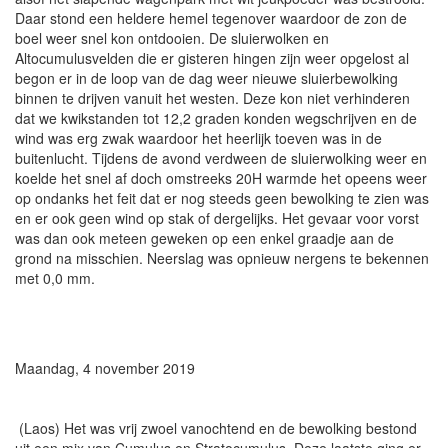
Daar stond een heldere hemel tegenover waardoor de zon de
boel weer snel kon ontdooien. De sluierwolken en
Altocumulusvelden die er gisteren hingen zijn weer opgelost al
begon er in de loop van de dag weer nieuwe sluierbewolking
binnen te drijven vanuit het westen. Deze kon niet verhinderen
dat we kwikstanden tot 12,2 graden konden wegschrijven en de
wind was erg zwak waardoor het heerlijk toeven was in de
buitenlucht. Tijdens de avond verdween de sluierwolking weer en
koelde het snel af doch omstreeks 20H warmde het opeens weer
op ondanks het feit dat er nog steeds geen bewolking te zien was
en er ook geen wind op stak of dergelijks. Het gevaar voor vorst
was dan ook meteen geweken op een enkel graadje aan de
grond na misschien. Neerslag was opnieuw nergens te bekennen
met 0,0 mm.
Maandag, 4 november 2019
(Laos) Het was vrij zwoel vanochtend en de bewolking bestond