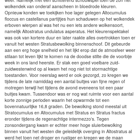
weer. Namelijk met een schitterend schouwspel toen de zon het
wolkendek van onderaf aanscheen in bloedrode kleuren.
Opnieuw konden we toekijken hoe lager gelegen Altocumulus
floccus en castellanus partijtjes hun schaduwen op het wolkendek
erboven wierpen al was het nu een iets andere wolkensoort,
namelijk Altostratus undulatus asperatus. Het kleurenspektakel
was ook van kortere duur en later raakte alles overtrokken toen er
vanuit het westen Stratusbewolking binnenschoof. Dit gebeurde
aan een erg hoge snelheid en het lijkt erop dat de atmosfeer weer
stilaan tot leven lijkt te komen na de doodse stilte die de voorbije
week in ons land heerste. Er stak een goed voelbare zuid-
zuidwestenwind op al kwam het nog niet tot stormachtige
toestanden. Voor neerslag werd er ook gezorgd, zo kregen we
tijdens de late namiddag een aantal buitjes van fijne regen of
motregen terwijl het tijdens de avond eveneens tot een paar
buitjes kwam. Tussendoor was er nog wat ruimte voor een aantal
korte zonnige perioden waarin het opwarmde tot een
bovennatuurlijke 16,8 graden. De bewolking stond meestal uit
Stratocumulus en Altocumulus met Stratus en Stratus fractus
eronder tijdens de regenachtige intermezzo's. Tegen
zonsondergang kwam er echter meer hoge sluierbewolking
binnen vanuit het westen die geleidelijk overging in Altostratus al
werd het toen net droger en rustiger en kregen we de maan