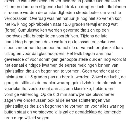
executie want we bleven onverminderd in polaire luchtmassa s
zitten en door een stijgende luchtdruk en drogere lucht die binnen
stroomde werden de omstandigheden steeds beter om vorst te
veroorzaken. Overdag was het natuurlijk nog niet zo ver en kon
het kwik nog opkrabbelen naar 12,6 graden terwijl er nog wat
(forse) Cumuluswolken werden gevormd die zich op een
noordwestelijk briesje lieten voortdrijven. Tijdens de late
namiddag begonnen deze wolken op te lossen en keken we
steeds meer aan tegen een hemel die er vanachter glas zuiders
uitzag en voor dat glas noorders. Het kwik begon aan haar
gevreesde of voor sommigen gehoopte steile duik en nog voordat
het etmaal eindigde kwamen de eerste meldingen binnen van
ijskristallen die zich begonnen te vormen. Geen wonder dat de
minima van 1,5 graden pas nu bereikt werden. Zowel de lucht, de
geur, de stilte als de manier waarop geluid zich in de atmosfeer
voortplantte, voelde echt aan als een klassieke, heldere en
vorstige winterdag. Op de 0,0 mm aanwijzende pluviometer
zagen we ondertussen ook al de eerste schitteringen van
ijskristalletjes die zich begonnen te vormen en voor alles wat nog
buiten staat en vorstgevoelig is zal de genadeklap de komende
uren ongetwijfeld volgen.