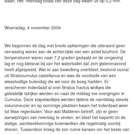
slaan. Het 'neerslag'totaal van deze dag kwam uit op 0,2 mm.
Woensdag, 4 november 2009
We begonnen de dag met brede opklaringen die uiteraard geen
verrassing waren aan de achterzijde van een actief koufront. De
temperaturen waren naar 7,2 graden gedaald en de omgeving
lag er nog kletsnat bij van het waterballet dat zich gisterenavond
heeft afgespeeld. Wat er aan bewolking overbleef, bestond vooral
uit Stratocumulus castellanus en was de voorbode van een
wisselvallige buiendag die we voor de boeg hadden. Er
verschenen inderdaad al snel Stratus fractus wolkjes die
geleidelijk talrijker werden en naar de middag toe overgingen in
Cumulus. Deze stapelwolkjes werden tijdens de namiddag steeds
volumineuzer en op sommige plaatsen kwam het inderdaad weer
tot fikse regenbuien. Voor wat Malderen betreft, zijn er geen
aanwijzingen van neerslag te vinden, en bleef het beperkt tot de
statige, aambeeldvormige buienwolken die regelmatig voorbij
dreven. Tussendoor kreeg de zon ruime kansen om het beste van