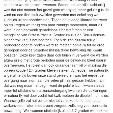
sombere wereld terecht kwamen. Samen met de kille lucht erbij
was dat niet meteen het gezelligste weertype, maar gelukkig is de
wind nu een flink stuk zwakker geworden met enkel nog wat
zuchtjes uit het noordwesten. Tegen de middag klaarde het weer
op en kregen we terug een paar zonnige momenten, maar dit
werd in een oogwenk genadeloos afgestraft toen er een
mengeling van Stratus fractus, Stratocumulus en Cirrus densus
binnentrok vanuit het noorden. Toen de zon daarna terug
probeerde door te breken werd ze meteen opnieuw tot de orde
geroepen door de volgende massa dikke bewolking die kwam
opzetten. Deze keer zaten daar ook buien in verwerkt die werden
afgewisseld met droge perioden maar de bewolking bleef daarin
overheersen. Het bleef dan ook onaangenaam kil bij maxima die
op een koude 12,4 graden bleven steken. Al hebben we natuurlijk
al geruime tijd boven onze stand geleefd en was het eerder de
overgang naar normaal` die velen pijn zal gedaan hebben. En
dat was nog maar het begin want de polaire lucht kwam steeds
meer tot stilstand en na zonsondergang kwamen die opklaringen
er natuurlijk wel door zodat het kwik meteen de diepte in tuimelde.
Waarschijnlijk zal het echter niet tot vorst komen en een paar
wolkenvelden later in de avond zorgden zelfs nog voor een korte
opwarming. We kwamen uiteindelijk uit op 6,7 graden wat ook het