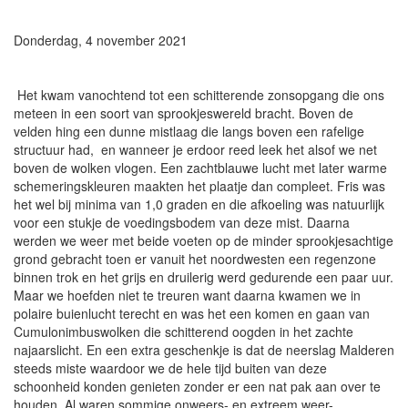
Donderdag, 4 november 2021
Het kwam vanochtend tot een schitterende zonsopgang die ons
meteen in een soort van sprookjeswereld bracht. Boven de
velden hing een dunne mistlaag die langs boven een rafelige
structuur had, en wanneer je erdoor reed leek het alsof we net
boven de wolken vlogen. Een zachtblauwe lucht met later warme
schemeringskleuren maakten het plaatje dan compleet. Fris was
het wel bij minima van 1,0 graden en die afkoeling was natuurlijk
voor een stukje de voedingsbodem van deze mist. Daarna
werden we weer met beide voeten op de minder sprookjesachtige
grond gebracht toen er vanuit het noordwesten een regenzone
binnen trok en het grijs en druilerig werd gedurende een paar uur.
Maar we hoefden niet te treuren want daarna kwamen we in
polaire buienlucht terecht en was het een komen en gaan van
Cumulonimbuswolken die schitterend oogden in het zachte
najaarslicht. En een extra geschenkje is dat de neerslag Malderen
steeds miste waardoor we de hele tijd buiten van deze
schoonheid konden genieten zonder er een nat pak aan over te
houden. Al waren sommige onweers- en extreem weer-