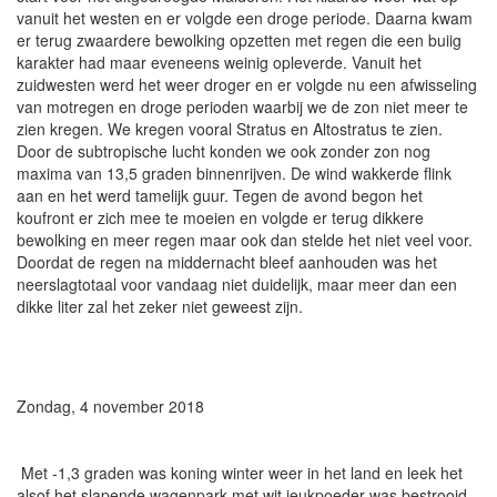
vanuit het westen en er volgde een droge periode. Daarna kwam
er terug zwaardere bewolking opzetten met regen die een buiig
karakter had maar eveneens weinig opleverde. Vanuit het
zuidwesten werd het weer droger en er volgde nu een afwisseling
van motregen en droge perioden waarbij we de zon niet meer te
zien kregen. We kregen vooral Stratus en Altostratus te zien.
Door de subtropische lucht konden we ook zonder zon nog
maxima van 13,5 graden binnenrijven. De wind wakkerde flink
aan en het werd tamelijk guur. Tegen de avond begon het
koufront er zich mee te moeien en volgde er terug dikkere
bewolking en meer regen maar ook dan stelde het niet veel voor.
Doordat de regen na middernacht bleef aanhouden was het
neerslagtotaal voor vandaag niet duidelijk, maar meer dan een
dikke liter zal het zeker niet geweest zijn.
Zondag, 4 november 2018
Met -1,3 graden was koning winter weer in het land en leek het
alsof het slapende wagenpark met wit jeukpoeder was bestrooid.