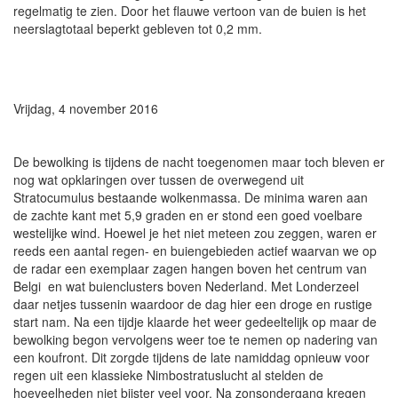
regelmatig te zien. Door het flauwe vertoon van de buien is het
neerslagtotaal beperkt gebleven tot 0,2 mm.
Vrijdag, 4 november 2016
De bewolking is tijdens de nacht toegenomen maar toch bleven er
nog wat opklaringen over tussen de overwegend uit
Stratocumulus bestaande wolkenmassa. De minima waren aan
de zachte kant met 5,9 graden en er stond een goed voelbare
westelijke wind. Hoewel je het niet meteen zou zeggen, waren er
reeds een aantal regen- en buiengebieden actief waarvan we op
de radar een exemplaar zagen hangen boven het centrum van
Belgi en wat buienclusters boven Nederland. Met Londerzeel
daar netjes tussenin waardoor de dag hier een droge en rustige
start nam. Na een tijdje klaarde het weer gedeeltelijk op maar de
bewolking begon vervolgens weer toe te nemen op nadering van
een koufront. Dit zorgde tijdens de late namiddag opnieuw voor
regen uit een klassieke Nimbostratuslucht al stelden de
hoeveelheden niet bijster veel voor. Na zonsondergang kregen