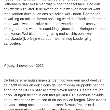
liefhebbers daar misschien wat minder opgezet mee. Hoe dan
ook werden ze later in de avond op hun wenken bediend want
toen konden deze buien ons plotseling wel vinden. Doordat de
bewolking nu ook pal boven ons hing werd de afkoeling afgeremd
maar warm was het zeker niet na de waterkoude maxima van
10,4 graden die we deze namiddag tijdens de opklaringen konden
optekenen. Wel bleef het erg rustig met slechts een zwak
noordwestelijk briesje waardoor het niet nog kouder ging
aanvoelen.
Vrijdag, 4 november 2022
De buiige schermutselingen gingen nog voor een groot deel van
de nacht verder en ook tijdens de voormiddag druppelde het nog
af en toe na uit een paar achtergebleven buitjes. Daarna dreven
er opklaringen binnen in een met plakken Cirrus densus gevulde
hemel waarlangs we de zon af en toe te zien kregen. Maar tijdens
de voormiddag ontstond daar massaal Stratus fractus in die
steeds meer ging samenklitten waardoor we alsnog in een