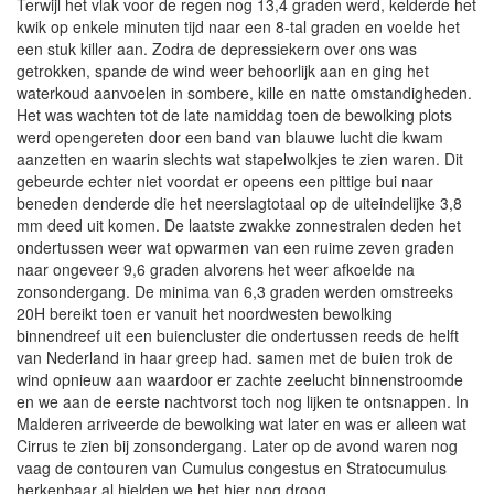
Terwijl het vlak voor de regen nog 13,4 graden werd, kelderde het
kwik op enkele minuten tijd naar een 8-tal graden en voelde het
een stuk killer aan. Zodra de depressiekern over ons was
getrokken, spande de wind weer behoorlijk aan en ging het
waterkoud aanvoelen in sombere, kille en natte omstandigheden.
Het was wachten tot de late namiddag toen de bewolking plots
werd opengereten door een band van blauwe lucht die kwam
aanzetten en waarin slechts wat stapelwolkjes te zien waren. Dit
gebeurde echter niet voordat er opeens een pittige bui naar
beneden denderde die het neerslagtotaal op de uiteindelijke 3,8
mm deed uit komen. De laatste zwakke zonnestralen deden het
ondertussen weer wat opwarmen van een ruime zeven graden
naar ongeveer 9,6 graden alvorens het weer afkoelde na
zonsondergang. De minima van 6,3 graden werden omstreeks
20H bereikt toen er vanuit het noordwesten bewolking
binnendreef uit een buiencluster die ondertussen reeds de helft
van Nederland in haar greep had. samen met de buien trok de
wind opnieuw aan waardoor er zachte zeelucht binnenstroomde
en we aan de eerste nachtvorst toch nog lijken te ontsnappen. In
Malderen arriveerde de bewolking wat later en was er alleen wat
Cirrus te zien bij zonsondergang. Later op de avond waren nog
vaag de contouren van Cumulus congestus en Stratocumulus
herkenbaar al hielden we het hier nog droog.