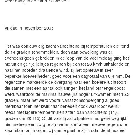
weer danig in de hand zal werken...
Vrijdag, 4 november 2005
Het was opnieuw erg zacht vanochtend bij temperaturen die rond
de 14 graden schommelden, doch aan bewolking was er
eveneens geen gebrek en in de loop van de voormiddag ging het
hieruit enige tijd lichtjes regenen bij een tot 26 km/h uithalende en
naar het noorden draaiende wind, zij het opnieuw in zeer
beperkte hoeveelheden, goed voor een dagtotaal van 0,4 mm. De
regenzone markeerde de overgang naar een koelere luchtsoort
die samen met een aantal opklaringen het land binnengeloodst
werd, waardoor de maxima nauwelijks hoger uitkwamen met 15,3
graden, maar het werd vooral vanaf zonsondergang al goed
merkbaar toen het kwik naar beneden dook waardoor we nu
reeds met lagere temperaturen zitten dan vanochtend (11,0
graden om 20H15) Of dit vorstig zal uitpakken morgenvroeg lijkt
niet meteen een zorg te zijn vermits er al een nieuwe regenzone
klaar staat om morgen bij ons te gast te zijn zodat de atmosfeer