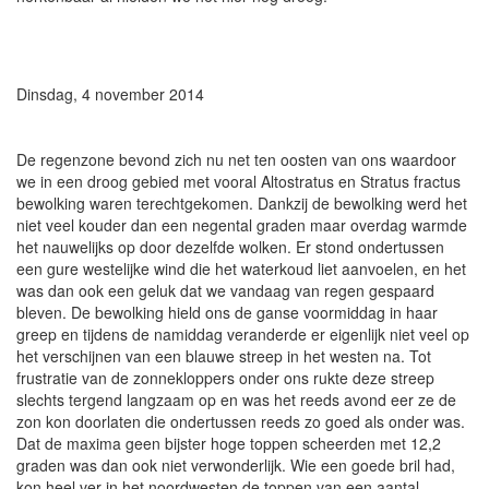
Dinsdag, 4 november 2014
De regenzone bevond zich nu net ten oosten van ons waardoor
we in een droog gebied met vooral Altostratus en Stratus fractus
bewolking waren terechtgekomen. Dankzij de bewolking werd het
niet veel kouder dan een negental graden maar overdag warmde
het nauwelijks op door dezelfde wolken. Er stond ondertussen
een gure westelijke wind die het waterkoud liet aanvoelen, en het
was dan ook een geluk dat we vandaag van regen gespaard
bleven. De bewolking hield ons de ganse voormiddag in haar
greep en tijdens de namiddag veranderde er eigenlijk niet veel op
het verschijnen van een blauwe streep in het westen na. Tot
frustratie van de zonnekloppers onder ons rukte deze streep
slechts tergend langzaam op en was het reeds avond eer ze de
zon kon doorlaten die ondertussen reeds zo goed als onder was.
Dat de maxima geen bijster hoge toppen scheerden met 12,2
graden was dan ook niet verwonderlijk. Wie een goede bril had,
kon heel ver in het noordwesten de toppen van een aantal