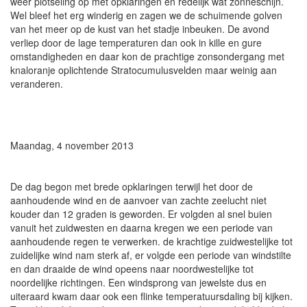
weer plotseling op met opklaringen en redelijk wat zonneschijn.
Wel bleef het erg winderig en zagen we de schuimende golven
van het meer op de kust van het stadje inbeuken. De avond
verliep door de lage temperaturen dan ook in kille en gure
omstandigheden en daar kon de prachtige zonsondergang met
knaloranje oplichtende Stratocumulusvelden maar weinig aan
veranderen.
Maandag, 4 november 2013
De dag begon met brede opklaringen terwijl het door de
aanhoudende wind en de aanvoer van zachte zeelucht niet
kouder dan 12 graden is geworden. Er volgden al snel buien
vanuit het zuidwesten en daarna kregen we een periode van
aanhoudende regen te verwerken. de krachtige zuidwestelijke tot
zuidelijke wind nam sterk af, er volgde een periode van windstilte
en dan draaide de wind opeens naar noordwestelijke tot
noordelijke richtingen. Een windsprong van jewelste dus en
uiteraard kwam daar ook een flinke temperatuursdaling bij kijken.