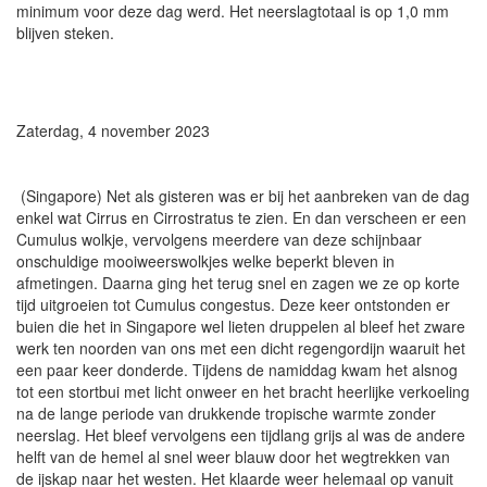
minimum voor deze dag werd. Het neerslagtotaal is op 1,0 mm
blijven steken.
Zaterdag, 4 november 2023
(Singapore) Net als gisteren was er bij het aanbreken van de dag
enkel wat Cirrus en Cirrostratus te zien. En dan verscheen er een
Cumulus wolkje, vervolgens meerdere van deze schijnbaar
onschuldige mooiweerswolkjes welke beperkt bleven in
afmetingen. Daarna ging het terug snel en zagen we ze op korte
tijd uitgroeien tot Cumulus congestus. Deze keer ontstonden er
buien die het in Singapore wel lieten druppelen al bleef het zware
werk ten noorden van ons met een dicht regengordijn waaruit het
een paar keer donderde. Tijdens de namiddag kwam het alsnog
tot een stortbui met licht onweer en het bracht heerlijke verkoeling
na de lange periode van drukkende tropische warmte zonder
neerslag. Het bleef vervolgens een tijdlang grijs al was de andere
helft van de hemel al snel weer blauw door het wegtrekken van
de ijskap naar het westen. Het klaarde weer helemaal op vanuit