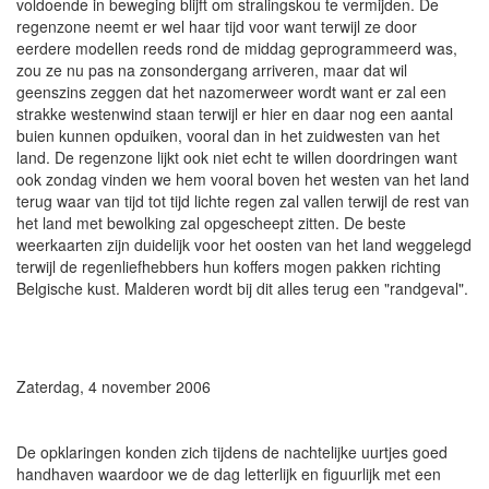
voldoende in beweging blijft om stralingskou te vermijden. De
regenzone neemt er wel haar tijd voor want terwijl ze door
eerdere modellen reeds rond de middag geprogrammeerd was,
zou ze nu pas na zonsondergang arriveren, maar dat wil
geenszins zeggen dat het nazomerweer wordt want er zal een
strakke westenwind staan terwijl er hier en daar nog een aantal
buien kunnen opduiken, vooral dan in het zuidwesten van het
land. De regenzone lijkt ook niet echt te willen doordringen want
ook zondag vinden we hem vooral boven het westen van het land
terug waar van tijd tot tijd lichte regen zal vallen terwijl de rest van
het land met bewolking zal opgescheept zitten. De beste
weerkaarten zijn duidelijk voor het oosten van het land weggelegd
terwijl de regenliefhebbers hun koffers mogen pakken richting
Belgische kust. Malderen wordt bij dit alles terug een "randgeval".
Zaterdag, 4 november 2006
De opklaringen konden zich tijdens de nachtelijke uurtjes goed
handhaven waardoor we de dag letterlijk en figuurlijk met een