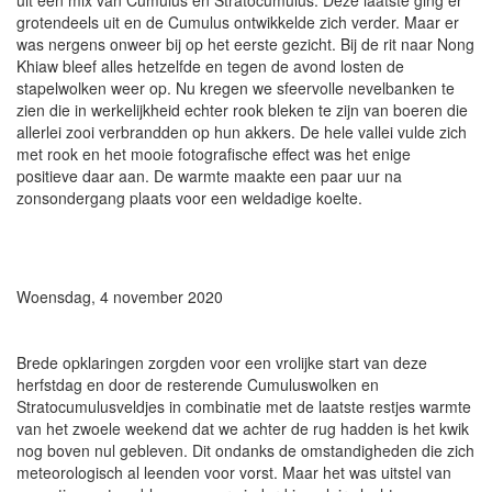
uit een mix van Cumulus en Stratocumulus. Deze laatste ging er
grotendeels uit en de Cumulus ontwikkelde zich verder. Maar er
was nergens onweer bij op het eerste gezicht. Bij de rit naar Nong
Khiaw bleef alles hetzelfde en tegen de avond losten de
stapelwolken weer op. Nu kregen we sfeervolle nevelbanken te
zien die in werkelijkheid echter rook bleken te zijn van boeren die
allerlei zooi verbrandden op hun akkers. De hele vallei vulde zich
met rook en het mooie fotografische effect was het enige
positieve daar aan. De warmte maakte een paar uur na
zonsondergang plaats voor een weldadige koelte.
Woensdag, 4 november 2020
Brede opklaringen zorgden voor een vrolijke start van deze
herfstdag en door de resterende Cumuluswolken en
Stratocumulusveldjes in combinatie met de laatste restjes warmte
van het zwoele weekend dat we achter de rug hadden is het kwik
nog boven nul gebleven. Dit ondanks de omstandigheden die zich
meteorologisch al leenden voor vorst. Maar het was uitstel van