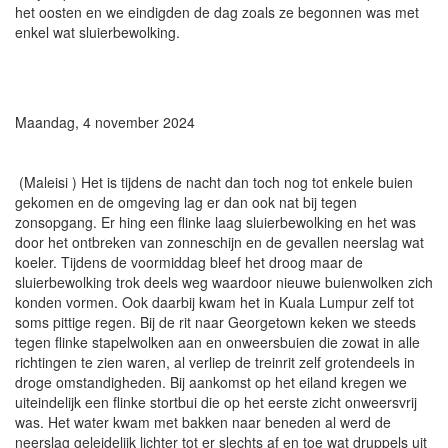
het oosten en we eindigden de dag zoals ze begonnen was met
enkel wat sluierbewolking.
Maandag, 4 november 2024
(Maleisi ) Het is tijdens de nacht dan toch nog tot enkele buien
gekomen en de omgeving lag er dan ook nat bij tegen
zonsopgang. Er hing een flinke laag sluierbewolking en het was
door het ontbreken van zonneschijn en de gevallen neerslag wat
koeler. Tijdens de voormiddag bleef het droog maar de
sluierbewolking trok deels weg waardoor nieuwe buienwolken zich
konden vormen. Ook daarbij kwam het in Kuala Lumpur zelf tot
soms pittige regen. Bij de rit naar Georgetown keken we steeds
tegen flinke stapelwolken aan en onweersbuien die zowat in alle
richtingen te zien waren, al verliep de treinrit zelf grotendeels in
droge omstandigheden. Bij aankomst op het eiland kregen we
uiteindelijk een flinke stortbui die op het eerste zicht onweersvrij
was. Het water kwam met bakken naar beneden al werd de
neerslag geleidelijk lichter tot er slechts af en toe wat druppels uit