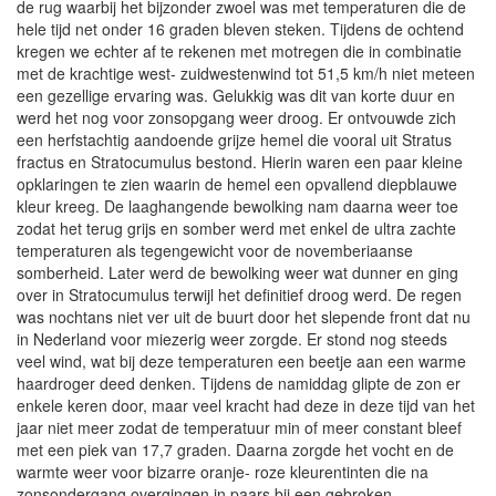
de rug waarbij het bijzonder zwoel was met temperaturen die de
hele tijd net onder 16 graden bleven steken. Tijdens de ochtend
kregen we echter af te rekenen met motregen die in combinatie
met de krachtige west- zuidwestenwind tot 51,5 km/h niet meteen
een gezellige ervaring was. Gelukkig was dit van korte duur en
werd het nog voor zonsopgang weer droog. Er ontvouwde zich
een herfstachtig aandoende grijze hemel die vooral uit Stratus
fractus en Stratocumulus bestond. Hierin waren een paar kleine
opklaringen te zien waarin de hemel een opvallend diepblauwe
kleur kreeg. De laaghangende bewolking nam daarna weer toe
zodat het terug grijs en somber werd met enkel de ultra zachte
temperaturen als tegengewicht voor de novemberiaanse
somberheid. Later werd de bewolking weer wat dunner en ging
over in Stratocumulus terwijl het definitief droog werd. De regen
was nochtans niet ver uit de buurt door het slepende front dat nu
in Nederland voor miezerig weer zorgde. Er stond nog steeds
veel wind, wat bij deze temperaturen een beetje aan een warme
haardroger deed denken. Tijdens de namiddag glipte de zon er
enkele keren door, maar veel kracht had deze in deze tijd van het
jaar niet meer zodat de temperatuur min of meer constant bleef
met een piek van 17,7 graden. Daarna zorgde het vocht en de
warmte weer voor bizarre oranje- roze kleurentinten die na
zonsondergang overgingen in paars bij een gebroken