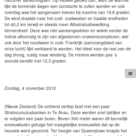
nazomer aankondigden. Op visueel gebied dan, want de warmte
lijkt de komende dagen een constante te zullen worden en ook
overdag was het aangenaam toeven bij maxima van 19,8 graden.
De wind draaide naar het zuid- zuidwesten en haalde snelheden
tot 40,2 km terwijl er steeds meer Altostratusbewolking
binnendreef. Deze was niet aaneengesloten en wekte eerder de
indruk afkomstig te zijn van afgestorven onweerscomplexen, wat
ook door het noodweer in zuid- Frankrijk (aanvoergebied van
onze lucht) lijkt verklaard te worden. Het bleef voor de rest van de
dag droog, rustig maar winderig. De minima werden pas 's
avonds bereikt met 12,3 graden.
Zondag, 4 november 2012
(Nieuw Zeeland) De ochtend verliep koel met een paar
Stratocumulusbanken in Te Anau. Deze werden snel talrijker en
er volgden een paar buien. Boven 300 meter waren dit kennelijk
sneeuwbuien getuige het maagdelijke sneeuwdek dat op de
heuvels werd gevormd. Ter hoogte van Queenstown knapte het