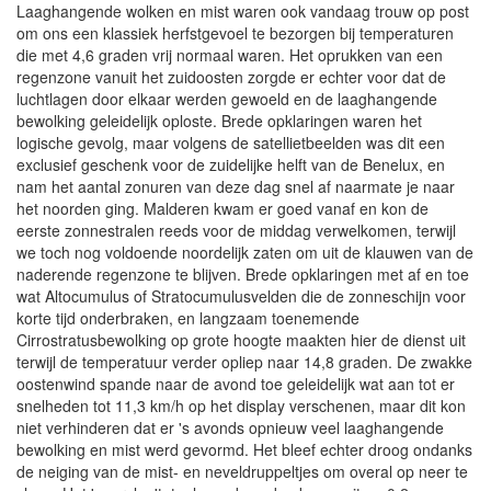
Laaghangende wolken en mist waren ook vandaag trouw op post
om ons een klassiek herfstgevoel te bezorgen bij temperaturen
die met 4,6 graden vrij normaal waren. Het oprukken van een
regenzone vanuit het zuidoosten zorgde er echter voor dat de
luchtlagen door elkaar werden gewoeld en de laaghangende
bewolking geleidelijk oploste. Brede opklaringen waren het
logische gevolg, maar volgens de satellietbeelden was dit een
exclusief geschenk voor de zuidelijke helft van de Benelux, en
nam het aantal zonuren van deze dag snel af naarmate je naar
het noorden ging. Malderen kwam er goed vanaf en kon de
eerste zonnestralen reeds voor de middag verwelkomen, terwijl
we toch nog voldoende noordelijk zaten om uit de klauwen van de
naderende regenzone te blijven. Brede opklaringen met af en toe
wat Altocumulus of Stratocumulusvelden die de zonneschijn voor
korte tijd onderbraken, en langzaam toenemende
Cirrostratusbewolking op grote hoogte maakten hier de dienst uit
terwijl de temperatuur verder opliep naar 14,8 graden. De zwakke
oostenwind spande naar de avond toe geleidelijk wat aan tot er
snelheden tot 11,3 km/h op het display verschenen, maar dit kon
niet verhinderen dat er 's avonds opnieuw veel laaghangende
bewolking en mist werd gevormd. Het bleef echter droog ondanks
de neiging van de mist- en neveldruppeltjes om overal op neer te