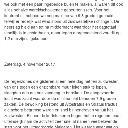
we ook met een paar ingebedde buien te maken, al waren dit ook
alles behalve wereldschokkende gebeurtenissen. Voor het
koufront uit hebben we nog maxima van 9,8 graden gehaald
terwijl er redelijk wat wind stond uit zuidwestelijke richtingen. De
neerslag hield aan tot na middernacht waardoor het dagtotaal
moeilijk is te achterhalen, maar tegen morgenochtend zou dit op
1,2 mm zijn uitgekomen.
Zaterdag, 4 november 2017
De regenzones die gisteren al een hele dag net ten zuidwesten
van ons tegen een onzichtbare muur leken stuk te lopen,
slaagden erin om ons vandaag te bereiken. De aangevoerde
lucht was zacht waardoor de minima niet beneden 7,9 graden
zakten. De bewolking bestond uit Altostratus en Stratus fractus
die scherp begrensd waren en snel binnendreven vanuit het
zuidwesten. Binnen de kortste keren begon het te regenen maar
uiteindelijk nam de activiteit zeer snel af na een veelbelovende
start voor het uitgedroogde Malderen. Het klaarde weer wat op