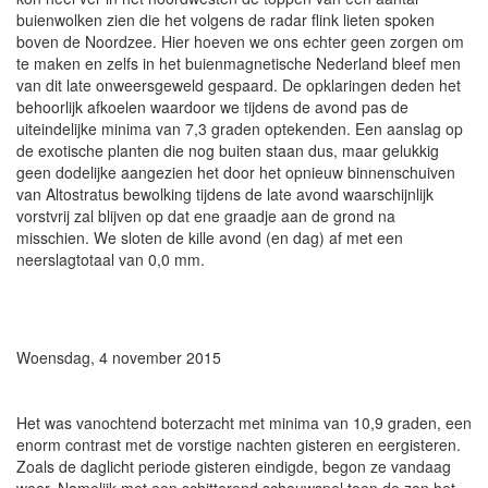
buienwolken zien die het volgens de radar flink lieten spoken
boven de Noordzee. Hier hoeven we ons echter geen zorgen om
te maken en zelfs in het buienmagnetische Nederland bleef men
van dit late onweersgeweld gespaard. De opklaringen deden het
behoorlijk afkoelen waardoor we tijdens de avond pas de
uiteindelijke minima van 7,3 graden optekenden. Een aanslag op
de exotische planten die nog buiten staan dus, maar gelukkig
geen dodelijke aangezien het door het opnieuw binnenschuiven
van Altostratus bewolking tijdens de late avond waarschijnlijk
vorstvrij zal blijven op dat ene graadje aan de grond na
misschien. We sloten de kille avond (en dag) af met een
neerslagtotaal van 0,0 mm.
Woensdag, 4 november 2015
Het was vanochtend boterzacht met minima van 10,9 graden, een
enorm contrast met de vorstige nachten gisteren en eergisteren.
Zoals de daglicht periode gisteren eindigde, begon ze vandaag