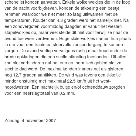
schone lei konden aanvatten. Enkele wolkenveldjes die in de loop
van de nacht voorbijdreven, konden de afkoeling een beetje
remmen waardoor we niet meer zo laag uitkwamen met de
temperaturen. Kouder dan 4,8 graden werd het namelijk niet. Na
een zonovergoten voormiddag daagden er vanuit het westen
stapelwolkjes op, maar veel stelde dit niet voor terwijl ze naar de
avond toe weer verdwenen. Hoge sluierwolkjes namen hun plaats
in om voor een fraaie en sfeervolle zonsondergang te kunnen
zorgen. De avond verliep vervolgens rustig maar koud onder de
brede opklaringen die een snelle afkoeling toestonden. Dit alles
kon niet verhinderen dat het een op thermisch gebied niet zo
slechte dag werd. De maxima konden immers net als gisteren
nog 12,7 graden aantikken. De wind was tevens een tikkeltje
minder onstuimig met maximaal 22,5 km/h uit het west-
noordwesten. Een nachtelijk buitje en/of ochtenddauw zorgden
voor een neerslagtotaal van 0,2 mm.
Zondag, 4 november 2007