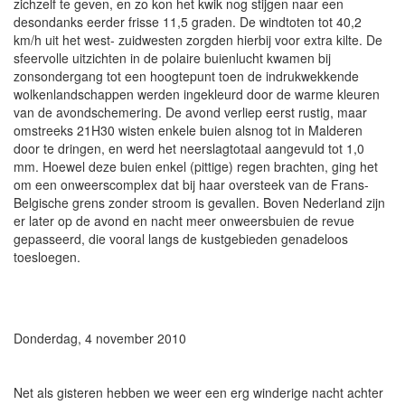
zichzelf te geven, en zo kon het kwik nog stijgen naar een
desondanks eerder frisse 11,5 graden. De windtoten tot 40,2
km/h uit het west- zuidwesten zorgden hierbij voor extra kilte. De
sfeervolle uitzichten in de polaire buienlucht kwamen bij
zonsondergang tot een hoogtepunt toen de indrukwekkende
wolkenlandschappen werden ingekleurd door de warme kleuren
van de avondschemering. De avond verliep eerst rustig, maar
omstreeks 21H30 wisten enkele buien alsnog tot in Malderen
door te dringen, en werd het neerslagtotaal aangevuld tot 1,0
mm. Hoewel deze buien enkel (pittige) regen brachten, ging het
om een onweerscomplex dat bij haar oversteek van de Frans-
Belgische grens zonder stroom is gevallen. Boven Nederland zijn
er later op de avond en nacht meer onweersbuien de revue
gepasseerd, die vooral langs de kustgebieden genadeloos
toesloegen.
Donderdag, 4 november 2010
Net als gisteren hebben we weer een erg winderige nacht achter