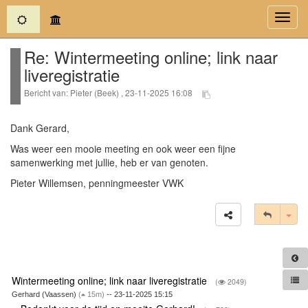
(current)
Toggl
navig
Re: Wintermeeting online; link naar
liveregistratie
Bericht van: Pieter (Beek) , 23-11-2025 16:08
Dank Gerard,
Was weer een mooie meeting en ook weer een fijne
samenwerking met jullie, heb er van genoten.
Pieter Willemsen, penningmeester VWK
Tog
Wintermeeting online; link naar liveregistratie
(
2049)
Gerhard (Vaassen)
(
15m)
-- 23-11-2025 15:15