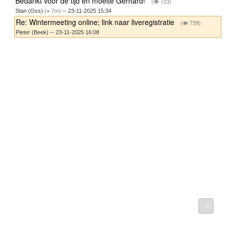
Bedankt voor de tijd en moeite Gerhard!
(
723)
Stan (Oss)
(
7m)
-- 23-11-2025 15:34
Re: Wintermeeting online; link naar liveregistratie
(
759)
Pieter (Beek) -- 23-11-2025 16:08