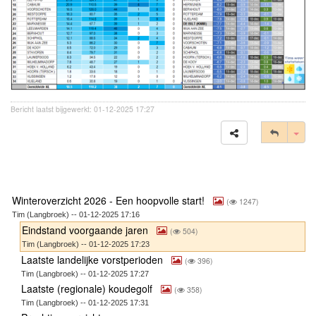
Bericht laatst bijgewerkt: 01-12-2025 17:27
Tog
Winteroverzicht 2026 - Een hoopvolle start!
(
1247)
Tim (Langbroek) -- 01-12-2025 17:16
Eindstand voorgaande jaren
(
504)
Tim (Langbroek) -- 01-12-2025 17:23
Laatste landelijke vorstperioden
(
396)
Tim (Langbroek) -- 01-12-2025 17:27
Laatste (regionale) koudegolf
(
358)
Tim (Langbroek) -- 01-12-2025 17:31