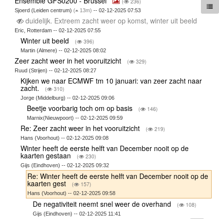
Ensemble GFS0200 - Brussel
(
236)
Sjoerd (Leiden centrum)
(
13m)
-- 02-12-2025 07:53
duidelijk. Extreem zacht weer op komst, winter uit beeld
Eric, Rotterdam -- 02-12-2025 07:55
Winter uit beeld
(
396)
Martin (Almere) -- 02-12-2025 08:02
Zeer zacht weer in het vooruitzicht
(
329)
Ruud (Strijen) -- 02-12-2025 08:27
Kijken we naar ECMWF tm 10 januari: van zeer zacht naar
zacht.
(
310)
Jorge (Middelburg) -- 02-12-2025 09:06
Beetje voorbarig toch om op basis
(
146)
Marnix(Nieuwpoort) -- 02-12-2025 09:59
Re: Zeer zacht weer in het vooruitzicht
(
219)
Hans (Voorhout) -- 02-12-2025 09:08
Winter heeft de eerste helft van December nooit op de
kaarten gestaan
(
230)
Gijs (Eindhoven) -- 02-12-2025 09:32
Re: Winter heeft de eerste helft van December nooit op de
kaarten gest
(
157)
Hans (Voorhout) -- 02-12-2025 09:58
De negativiteit neemt snel weer de overhand
(
108)
Gijs (Eindhoven) -- 02-12-2025 11:41