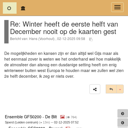
(current)
Toggl
navig
Re: Winter heeft de eerste helft van
December nooit op de kaarten gest
Bericht van: Hans (Voorhout) , 02-12-2025 09:58
De mogelijkheden en kansen zijn er dan altijd wel Gijs maar als
het eenmaal zover is weten we het onderhand wel hoe makkelijk
de atmosfeer dan alsnog een dusdanige setting heeft om enig
winterweer buiten west Europa te houden maar we zullen wel zien
2e helft december, ik zeg er niets over.
Tog
Ensemble GFS0200 - De Bilt
(
764)
Sjoerd (Leiden centrum)
(
13m)
-- 02-12-2025 07:52