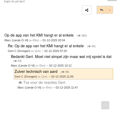
Ingen ko på isen!
Tog
Op de app van het KMI hangt er al enkele
(
382)
Marc (Lierde O-Vl)
(
45m)
-- 01-12-2025 20:34
Re: Op de app van het KMI hangt er al enkele
(
90)
Gert C (Drongen)
(
11m)
-- 02-12-2025 07:20
Bedankt Gert. Moet niet simpel zijn maar wat mij opviel is dat
(
53)
Marc (Lierde O-Vl)
(
45m)
-- 02-12-2025 10:12
Zuiver technisch van aard
(
98)
Gert C (Drongen)
(
11m)
-- 02-12-2025 11:05
Txs voor de reacties Gert.
Marc (Lierde O-Vl)
(
45m)
-- 02-12-2025 11:47