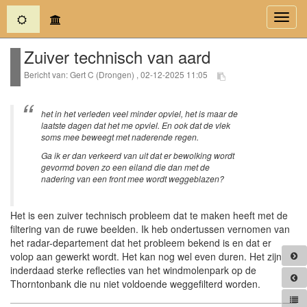
(current)
Toggl
navig
Zuiver technisch van aard
Bericht van: Gert C (Drongen) , 02-12-2025 11:05
het in het verleden veel minder opviel, het is maar de
laatste dagen dat het me opviel. En ook dat de vlek
soms mee beweegt met naderende regen.
Ga ik er dan verkeerd van uit dat er bewolking wordt
gevormd boven zo een eiland die dan met de
nadering van een front mee wordt weggeblazen?
Het is een zuiver technisch probleem dat te maken heeft met de
filtering van de ruwe beelden. Ik heb ondertussen vernomen van
het radar-departement dat het probleem bekend is en dat er
volop aan gewerkt wordt. Het kan nog wel even duren. Het zijn
inderdaad sterke reflecties van het windmolenpark op de
Thorntonbank die nu niet voldoende weggefilterd worden.