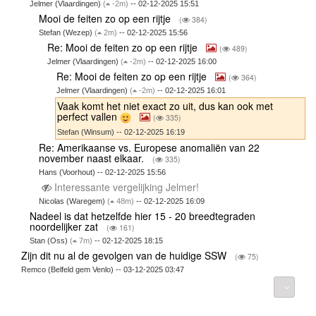
Jelmer (Vlaardingen)
(
-2m)
-- 02-12-2025 15:51
Mooi de feiten zo op een rijtje
(
384)
Stefan (Wezep)
(
2m)
-- 02-12-2025 15:56
Re: Mooi de feiten zo op een rijtje
(
489)
Jelmer (Vlaardingen)
(
-2m)
-- 02-12-2025 16:00
Re: Mooi de feiten zo op een rijtje
(
364)
Jelmer (Vlaardingen)
(
-2m)
-- 02-12-2025 16:01
Vaak komt het niet exact zo uit, dus kan ook met
perfect vallen
(
335)
Stefan (Winsum) -- 02-12-2025 16:19
Re: Amerikaanse vs. Europese anomaliën van 22
november naast elkaar.
(
335)
Hans (Voorhout) -- 02-12-2025 15:56
Interessante vergelijking Jelmer!
Nicolas (Waregem)
(
48m)
-- 02-12-2025 16:09
Nadeel is dat hetzelfde hier 15 - 20 breedtegraden
noordelijker zat
(
161)
Stan (Oss)
(
7m)
-- 02-12-2025 18:15
Zijn dit nu al de gevolgen van de huidige SSW
(
75)
Remco (Belfeld gem Venlo) -- 03-12-2025 03:47