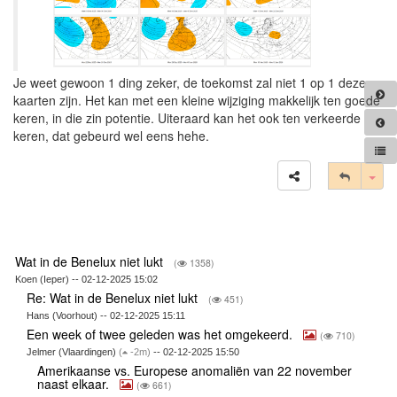
Je weet gewoon 1 ding zeker, de toekomst zal niet 1 op 1 deze
kaarten zijn. Het kan met een kleine wijziging makkelijk ten goede
keren, in die zin potentie. Uiteraard kan het ook ten verkeerde
keren, dat gebeurd wel eens hehe.
Tog
Wat in de Benelux niet lukt
(
1358)
Koen (Ieper) -- 02-12-2025 15:02
Re: Wat in de Benelux niet lukt
(
451)
Hans (Voorhout) -- 02-12-2025 15:11
Een week of twee geleden was het omgekeerd.
(
710)
Jelmer (Vlaardingen)
(
-2m)
-- 02-12-2025 15:50
Amerikaanse vs. Europese anomaliën van 22 november
naast elkaar.
(
661)