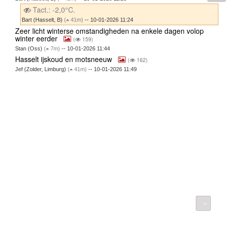
Tact.: -2,0°C.
Bart (Hasselt, B)
(
41m)
-- 10-01-2026 11:24
Zeer licht winterse omstandigheden na enkele dagen volop
winter eerder
(
159)
Stan (Oss)
(
7m)
-- 10-01-2026 11:44
Hasselt ijskoud en motsneeuw
(
162)
Jef (Zolder, Limburg)
(
41m)
-- 10-01-2026 11:49