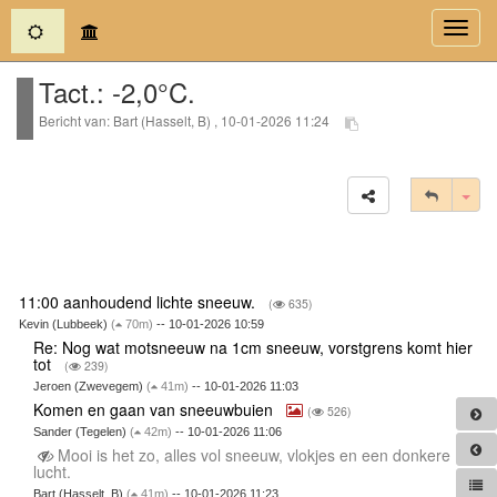
(current)
Toggl
navig
Tact.: -2,0°C.
Bericht van: Bart (Hasselt, B) , 10-01-2026 11:24
Tog
11:00 aanhoudend lichte sneeuw.
(
635)
Kevin (Lubbeek)
(
70m)
-- 10-01-2026 10:59
Re: Nog wat motsneeuw na 1cm sneeuw, vorstgrens komt hier
tot
(
239)
Jeroen (Zwevegem)
(
41m)
-- 10-01-2026 11:03
Komen en gaan van sneeuwbuien
(
526)
Sander (Tegelen)
(
42m)
-- 10-01-2026 11:06
Mooi is het zo, alles vol sneeuw, vlokjes en een donkere
lucht.
Bart (Hasselt, B)
(
41m)
-- 10-01-2026 11:23