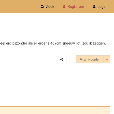
Zoek
Registreer
Login
 heel erg bijzonder als er ergens 40+cm sneeuw ligt, zou ik zeggen.
Tog
antwoorden