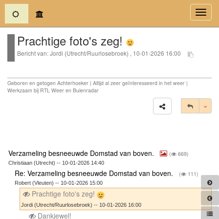
(current)
Toggl
navig
Prachtige foto's zeg!
Bericht van: Jordi (Utrecht/Ruurlosebroek) , 10-01-2026 16:00
Geboren en getogen Achterhoeker | Altijd al zeer geïnteresseerd in het weer |
Werkzaam bij RTL Weer en Buienradar
Tog
Verzameling besneeuwde Domstad van boven.
(
669)
Christiaan (Utrecht) -- 10-01-2026 14:40
Re: Verzameling besneeuwde Domstad van boven.
(
111)
Robert (Vleuten) -- 10-01-2026 15:00
Prachtige foto's zeg!
Jordi (Utrecht/Ruurlosebroek) -- 10-01-2026 16:00
Dankjewel!