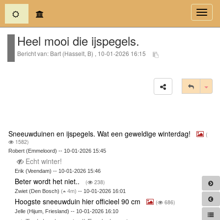
(current)
Toggl
navig
Heel mooi die ijspegels.
Bericht van: Bart (Hasselt, B) , 10-01-2026 16:15
Tog
Sneeuwduinen en ijspegels. Wat een geweldige winterdag!
(
1582)
Robert (Emmeloord) -- 10-01-2026 15:45
Echt winter!
Erik (Veendam) -- 10-01-2026 15:46
Beter wordt het niet..
(
238)
Zwiet (Den Bosch)
(
4m)
-- 10-01-2026 16:01
Hoogste sneeuwduin hier officieel 90 cm
(
686)
Jelle (Hijum, Friesland) -- 10-01-2026 16:10