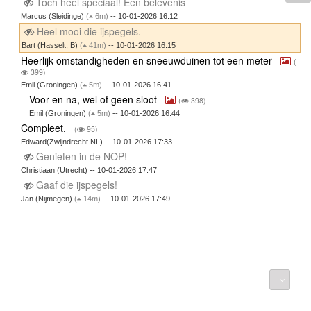
Toch heel speciaal! Een belevenis
Marcus (Sleidinge)
(
6m)
-- 10-01-2026 16:12
Heel mooi die ijspegels.
Bart (Hasselt, B)
(
41m)
-- 10-01-2026 16:15
Heerlijk omstandigheden en sneeuwduinen tot een meter
(
399)
Emil (Groningen)
(
5m)
-- 10-01-2026 16:41
Voor en na, wel of geen sloot
(
398)
Emil (Groningen)
(
5m)
-- 10-01-2026 16:44
Compleet.
(
95)
Edward(Zwijndrecht NL) -- 10-01-2026 17:33
Genieten in de NOP!
Christiaan (Utrecht) -- 10-01-2026 17:47
Gaaf die ijspegels!
Jan (Nijmegen)
(
14m)
-- 10-01-2026 17:49