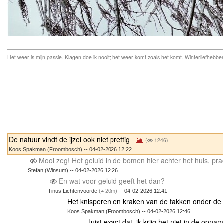
Het weer is mijn passie. Klagen doe ik nooit; het weer komt zoals het komt. Winterliefhebber
De natuur vindt de ijzel ook niet prettig
(
1246)
Koos Spakman (Froombosch) -- 04-02-2026 12:22
Mooi zeg! Het geluid in de bomen hier achter het huis, pra
Stefan (Winsum) -- 04-02-2026 12:26
En wat voor geluid geeft het dan?
Tinus Lichtenvoorde
(
20m)
-- 04-02-2026 12:41
Het knisperen en kraken van de takken onder de i
Koos Spakman (Froombosch) -- 04-02-2026 12:46
Juist exact dat, ik krijg het niet in de opna