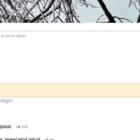
 in hart en nieren.
chtig!!!
jslast.
(
216)
me, teveel wind geluid
(
98)