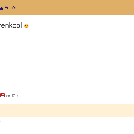
Foto's
erenkool
(
971)
)