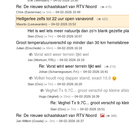
Erik (Veendam) -- 04-02-2026 15:50
Re: De nieuwe schaatskaart van RTV Noord
(
415)
Chris (Eastermar)
(
1m)
-- 04-02-2026 15:49
Heiligerlee zelfs tot 22 uur open vanavond
(
420)
Maurits (Leeuwarden) -- 04-02-2026 15:52
Het is wel iets meer natuurijs dan zo'n blank gezette p
Stan (Oss)
(
7m)
-- 04-02-2026 16:07
Groot temperatuursverschil op minder dan 30 km hemelsbre
Julian (Enschede)
(
56m)
-- 04-02-2026 16:18
Vorst wint weer terrein lijkt wel
Jan (Workum, FRL) -- 04-02-2026 16:19
Re: Vorst wint weer terrein lijkt wel
(
210)
Johan (Scharnegoutum, Frl.) -- 04-02-2026 16:41
Volkel houdt nog dapper stand, exact 10,0
Stan (Oss)
(
7m)
-- 04-02-2026 16:20
Veghel Tx 9.7C... groot verschil op kleine afs
Hugo (Veghel)
(
15m)
-- 04-02-2026 16:39
Re: Veghel Tx 9.7C... groot verschil op kle
Stan (Oss)
(
7m)
-- 04-02-2026 16:51
Re: De nieuwe schaatskaart van RTV Noord
(
386)
Jan Willem (Gouda)
(
-2m)
-- 04-02-2026 16:37