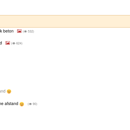
lak beton
(
532)
ed
(
624)
tand
ine afstand
(
90)