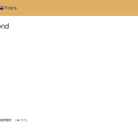
Foto's
ond
e komen
(
515)