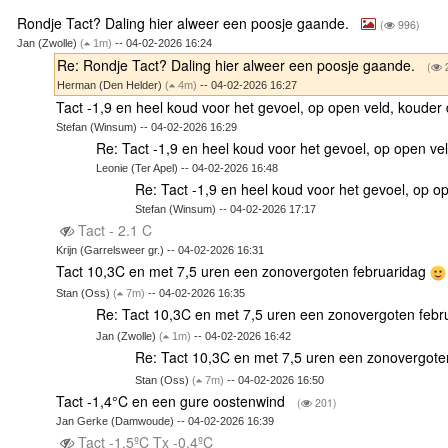
Rondje Tact? Daling hier alweer een poosje gaande.
(
996)
Jan (Zwolle)
(
1m)
-- 04-02-2026 16:24
Re: Rondje Tact? Daling hier alweer een poosje gaande.
(
Herman (Den Helder)
(
4m)
-- 04-02-2026 16:27
Tact -1,9 en heel koud voor het gevoel, op open veld, koude
Stefan (Winsum) -- 04-02-2026 16:29
Re: Tact -1,9 en heel koud voor het gevoel, op open ve
Leonie (Ter Apel) -- 04-02-2026 16:48
Re: Tact -1,9 en heel koud voor het gevoel, op o
Stefan (Winsum) -- 04-02-2026 17:17
Tact - 2.1 C
Krijn (Garrelsweer gr.) -- 04-02-2026 16:31
Tact 10,3C en met 7,5 uren een zonovergoten februaridag
Stan (Oss)
(
7m)
-- 04-02-2026 16:35
Re: Tact 10,3C en met 7,5 uren een zonovergoten feb
Jan (Zwolle)
(
1m)
-- 04-02-2026 16:42
Re: Tact 10,3C en met 7,5 uren een zonovergote
Stan (Oss)
(
7m)
-- 04-02-2026 16:50
Tact -1,4°C en een gure oostenwind
(
201)
Jan Gerke (Damwoude) -- 04-02-2026 16:39
Tact -1.5ºC Tx -0.4ºC