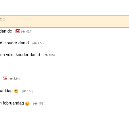
235)
r dan de
(
424)
ld, kouder dan d
(
177)
pen veld, kouder dan d
(
105)
(
324)
ruaridag
(
153)
n februaridag
(
102)