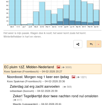
Het weer is mijn passie. Klagen doe ik nooit; het weer komt zoals het komt.
Winterliefhebber in hart en nieren.
Tog
EC pluim 12Z. Midden-Nederland
(
3000)
Koos Spakman (Froombosch) -- 04-02-2026 20:27
Noordoost. Morgen nog 1 keer een ijsdag
(
1221)
Koos Spakman (Froombosch) -- 04-02-2026 20:36
Zaterdag zal erg zacht aanvoelen
(
569)
sebastiaan (bussum) -- 04-02-2026 20:39
Zeker! Tegelijkertijd door twee nachten rond nul omsloten
(
417)
Maurits (Leeuwarden) -- 04-02-2026 20:41