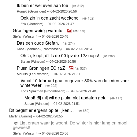
Ik ben er wel even aan toe
(
312)
Ronald (Groningen) -- 04-02-2026 20:56
Ook zin in een zacht weekend
(
152)
Erik (Veendam) -- 04-02-2026 21:47
Groningen weinig warmte:
(
999)
Stefan (Winsum) -- 04-02-2026 20:48
Das een oude Stefan.
(
274)
Koos Spakman (Froombosch) -- 04-02-2026 20:54
Oh ja, klopt, dit is de 00 ipv de 12z oeps!
(
282)
Stefan (Winsum) -- 04-02-2026 20:56
Pluim Groningen EC 12Z
(
527)
Maurits (Leeuwarden) -- 04-02-2026 21:31
Vanaf 10 februari gaat ongeveer 30% van de leden voor
winterweer
(
202)
Koos Spakman (Froombosch) -- 04-02-2026 21:40
Mooi! Bij mij wil de pluim niet updaten gek.
(
117)
Stefan (Winsum) -- 04-02-2026 21:51
Dit begint er ergens op te lijken…
(
689)
Martin (Almere) -- 04-02-2026 20:55
Ligt eraan waar je woont. De winter is hier lang en mooi
geweest!
Stefan (Winsum) -- 04-02-2026 20:56