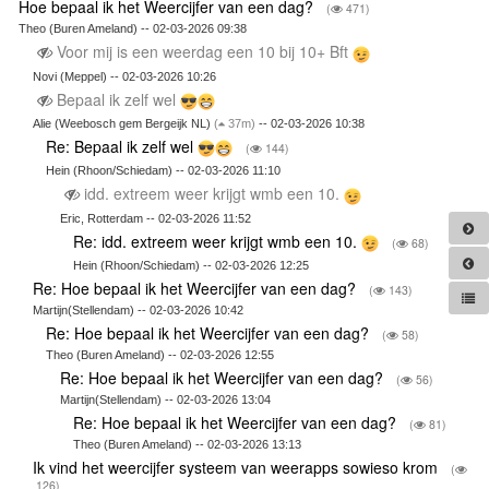
Hoe bepaal ik het Weercijfer van een dag?
(
471)
Theo (Buren Ameland) -- 02-03-2026 09:38
Voor mij is een weerdag een 10 bij 10+ Bft
Novi (Meppel) -- 02-03-2026 10:26
Bepaal ik zelf wel
Alie (Weebosch gem Bergeijk NL)
(
37m)
-- 02-03-2026 10:38
Re: Bepaal ik zelf wel
(
144)
Hein (Rhoon/Schiedam) -- 02-03-2026 11:10
idd. extreem weer krijgt wmb een 10.
Eric, Rotterdam -- 02-03-2026 11:52
Re: idd. extreem weer krijgt wmb een 10.
(
68)
Hein (Rhoon/Schiedam) -- 02-03-2026 12:25
Re: Hoe bepaal ik het Weercijfer van een dag?
(
143)
Martijn(Stellendam) -- 02-03-2026 10:42
Re: Hoe bepaal ik het Weercijfer van een dag?
(
58)
Theo (Buren Ameland) -- 02-03-2026 12:55
Re: Hoe bepaal ik het Weercijfer van een dag?
(
56)
Martijn(Stellendam) -- 02-03-2026 13:04
Re: Hoe bepaal ik het Weercijfer van een dag?
(
81)
Theo (Buren Ameland) -- 02-03-2026 13:13
Ik vind het weercijfer systeem van weerapps sowieso krom
(
126)