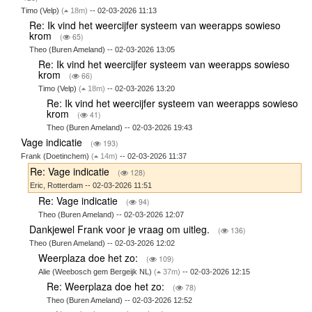
Timo (Velp)
(
18m)
-- 02-03-2026 11:13
Re: Ik vind het weercijfer systeem van weerapps sowieso
krom
(
65)
Theo (Buren Ameland) -- 02-03-2026 13:05
Re: Ik vind het weercijfer systeem van weerapps sowieso
krom
(
66)
Timo (Velp)
(
18m)
-- 02-03-2026 13:20
Re: Ik vind het weercijfer systeem van weerapps sowieso
krom
(
41)
Theo (Buren Ameland) -- 02-03-2026 19:43
Vage indicatie
(
193)
Frank (Doetinchem)
(
14m)
-- 02-03-2026 11:37
Re: Vage indicatie
(
128)
Eric, Rotterdam -- 02-03-2026 11:51
Re: Vage indicatie
(
94)
Theo (Buren Ameland) -- 02-03-2026 12:07
Dankjewel Frank voor je vraag om uitleg.
(
136)
Theo (Buren Ameland) -- 02-03-2026 12:02
Weerplaza doe het zo:
(
109)
Alie (Weebosch gem Bergeijk NL)
(
37m)
-- 02-03-2026 12:15
Re: Weerplaza doe het zo:
(
78)
Theo (Buren Ameland) -- 02-03-2026 12:52