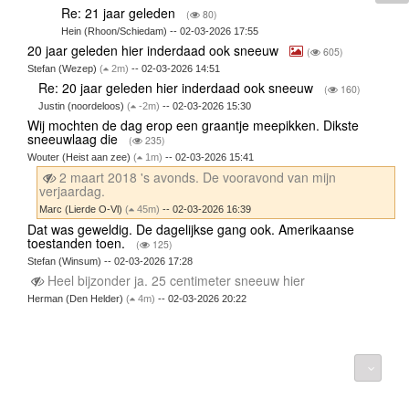
Re: 21 jaar geleden
(
80)
Hein (Rhoon/Schiedam) -- 02-03-2026 17:55
20 jaar geleden hier inderdaad ook sneeuw
(
605)
Stefan (Wezep)
(
2m)
-- 02-03-2026 14:51
Re: 20 jaar geleden hier inderdaad ook sneeuw
(
160)
Justin (noordeloos)
(
-2m)
-- 02-03-2026 15:30
Wij mochten de dag erop een graantje meepikken. Dikste
sneeuwlaag die
(
235)
Wouter (Heist aan zee)
(
1m)
-- 02-03-2026 15:41
2 maart 2018 's avonds. De vooravond van mijn
verjaardag.
Marc (Lierde O-Vl)
(
45m)
-- 02-03-2026 16:39
Dat was geweldig. De dagelijkse gang ook. Amerikaanse
toestanden toen.
(
125)
Stefan (Winsum) -- 02-03-2026 17:28
Heel bijzonder ja. 25 centimeter sneeuw hier
Herman (Den Helder)
(
4m)
-- 02-03-2026 20:22