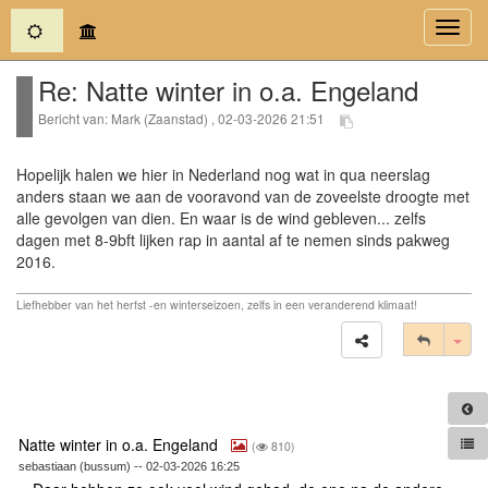
(current)
Toggl
navig
Re: Natte winter in o.a. Engeland
Bericht van: Mark (Zaanstad) , 02-03-2026 21:51
Hopelijk halen we hier in Nederland nog wat in qua neerslag
anders staan we aan de vooravond van de zoveelste droogte met
alle gevolgen van dien. En waar is de wind gebleven... zelfs
dagen met 8-9bft lijken rap in aantal af te nemen sinds pakweg
2016.
Liefhebber van het herfst -en winterseizoen, zelfs in een veranderend klimaat!
Tog
Natte winter in o.a. Engeland
(
810)
sebastiaan (bussum) -- 02-03-2026 16:25