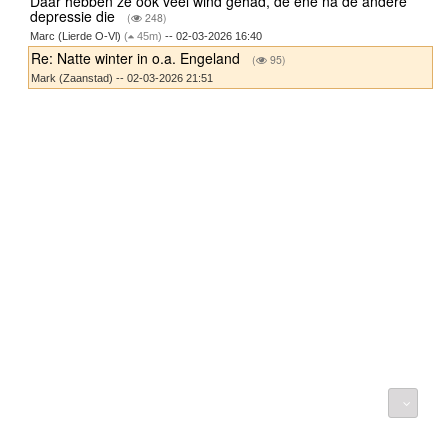
Daar hebben ze ook veel wind gehad, de ene na de andere
depressie die
(
248)
Marc (Lierde O-Vl)
(
45m)
-- 02-03-2026 16:40
Re: Natte winter in o.a. Engeland
(
95)
Mark (Zaanstad) -- 02-03-2026 21:51