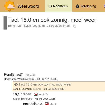
Weerwoord
(current)
Algemeen
Verdieping
Tact 16.0 en ook zonnig, mooi weer
Bericht van: Sytze (Leersum) , 03-03-2026 14:35
Rondje tact?
(
272)
Hadassah (Waddinxveen) -- 03-03-2026 14:32
Tact 16.0 en ook zonnig, mooi weer
Sytze (Leersum)
(
5m)
-- 03-03-2026 14:35
10,1 graden
(
117)
Stefan (Winsum) -- 03-03-2026 14:35
inmiddels 8,3
(
72)