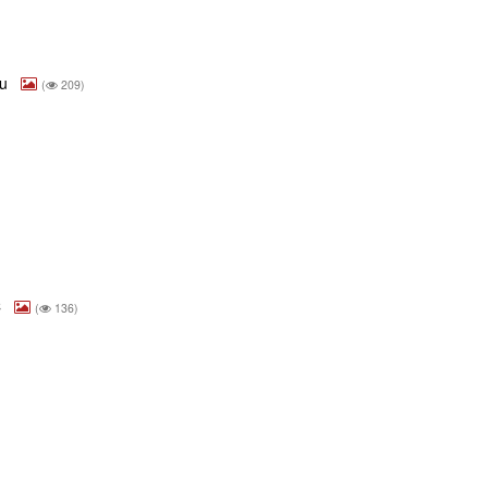
ou
(
209)
C
(
136)