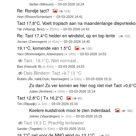
Stefan (Winsum) -- 03-03-2026 16:24
Re: Rondje tact?
(
104)
Hein (Rhoon/Schiedam) -- 03-03-2026 14:41
Tact 17,8°C. Voelt tropisch aan na maandenlange diepvriesk
Tijn (Vittangi, Best)
(
252m)
-- 03-03-2026 14:43
Re: Tact 17,4°C helder en windstol, op en top lente
(
102)
Jeroen (Zwevegem)
(
41m)
-- 03-03-2026 14:45
19.1°C, komende van 1.5°C
(
150)
Yaro (Wommelgem, Antwerpen)
(
14m)
-- 03-03-2026 14:53
Tact.: 19,1°C. Niet normaal...
Bart (Hasselt, B)
(
41m)
-- 03-03-2026 14:53
Oslo Blindern: Tact +9.7 (!) °C
Ruben (Ås, nabij Oslo, Noorwegen)
(
53m)
-- 03-03-2026 15:11
Zo dan! Zo ver komen we hier nog niet met Tact +0,6°
Julian (Arnhem)
(
10m)
-- 03-03-2026 15:14
Tact 12,8°C | Tx 16,2°C
(
90)
Tim (Rijswijk)
(
1m)
-- 03-03-2026 15:16
Koelere kuststrook mooi te zien inderdaad.
(
186)
Jelmer (Vlaardingen)
(
-2m)
-- 03-03-2026 15:25
Tact 19.3 C. Prachtig lenteweer
Sander (Tegelen)
(
42m)
-- 03-03-2026 15:51
16,7°C net voor de NNO wind nu 12,1°C.
(
55)