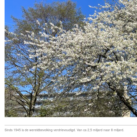
Sinds 1945 is de wereldbevolking verdrievoudigd. Van ca 2,5 miljard naar 8 miljard.