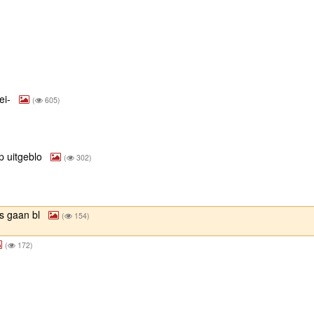
ei-
(
605)
p uitgeblo
(
302)
ns gaan bl
(
154)
(
172)