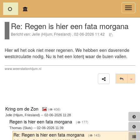
(current)
Toggl
navig
Re: Regen is hier een fata morgana
Bericht van: Jelle (Hijum, Friesland) , 02-06-2026 11:42
Hier wil het ook niet meer regenen. We hebben een daverende
westcirculatie nodig. Nu is het een loterij waar de buien vallen.
www.weerstationhijum.nl
Tog
Kring om de Zon
(
406)
Jelle (Hijum, Friesland) -- 02-06-2026 11:28
Regen is hier een fata morgana
(
177)
Thomas (Sluis) -- 02-06-2026 11:39
Re: Regen is hier een fata morgana
(
143)