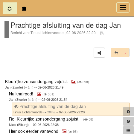
(current)
Toggl
navig
Prachtige afsluiting van de dag Jan
Bericht van: Tinus Lichtenvoorde , 02-06-2026 22:20
Tog
Kleurrijke zonsondergang zojuist.
(
398)
Jan (Zwolle)
(
1m)
-- 02-06-2026 21:49
Nu knalrood!
(
301)
Jan (Zwolle)
(
1m)
-- 02-06-2026 21:54
Prachtige afsluiting van de dag Jan
Tinus Lichtenvoorde
(
20m)
-- 02-06-2026 22:20
Re: Kleurrijke zonsondergang zojuist.
(
58)
Niels (Elburg) -- 02-06-2026 22:38
Hier ook eerder vanavond
(
96)