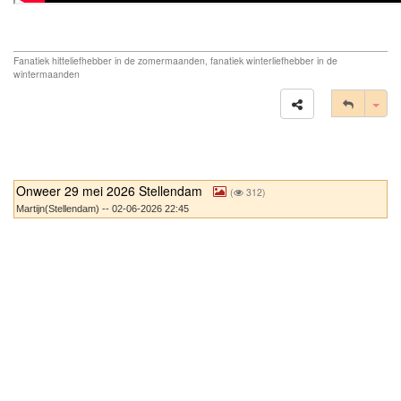
Fanatiek hitteliefhebber in de zomermaanden, fanatiek winterliefhebber in de
wintermaanden
Tog
Onweer 29 mei 2026 Stellendam
(
312)
Martijn(Stellendam) -- 02-06-2026 22:45