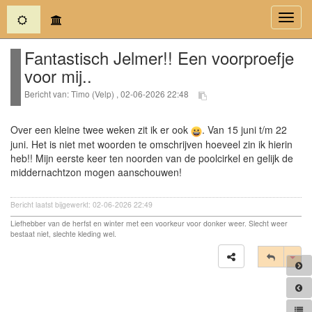
(current)
Toggl
navig
Fantastisch Jelmer!! Een voorproefje
voor mij..
Bericht van: Timo (Velp) , 02-06-2026 22:48
Over een kleine twee weken zit ik er ook
. Van 15 juni t/m 22
juni. Het is niet met woorden te omschrijven hoeveel zin ik hierin
heb!! Mijn eerste keer ten noorden van de poolcirkel en gelijk de
middernachtzon mogen aanschouwen!
Bericht laatst bijgewerkt: 02-06-2026 22:49
Liefhebber van de herfst en winter met een voorkeur voor donker weer. Slecht weer
bestaat niet, slechte kleding wel.
Tog