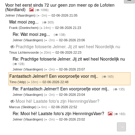
Voor het eerst sinds 72 uur geen zon meer op de Lofoten
(Nordland)
(
1096)
Jelmer (Vlaardingen)
(
-2m)
-- 02-06-2026 21:05
Wat mooi zeg...
(
305)
Frank (Doetinchem)
(
14m)
-- 02-06-2026 21:23
Re: Wat mooi zeg...
(
138)
Jelmer (Vlaardingen)
(
-2m)
-- 02-06-2026 23:06
Prachtige fotoserie Jelmer. Jij zit wel heel Noordelijk nu
Tinus Lichtenvoorde
(
20m)
-- 02-06-2026 22:23
Re: Prachtige fotoserie Jelmer. Jij zit wel heel Noordelijk nu
(
128)
Jelmer (Vlaardingen)
(
-2m)
-- 02-06-2026 23:07
Fantastisch Jelmer!! Een voorproefje voor mij..
(
165)
Timo (Velp)
(
18m)
-- 02-06-2026 22:48
Re: Fantastisch Jelmer!! Een voorproefje voor mij..
(
135)
Jelmer (Vlaardingen)
(
-2m)
-- 02-06-2026 23:04
Mooi hé! Laatste foto's zijn HennningsVaer?
Marcus (Sleidinge)
(
6m)
-- 02-06-2026 22:52
Re: Mooi hé! Laatste foto's zijn HennningsVaer?
(
183)
Jelmer (Vlaardingen)
(
-2m)
-- 02-06-2026 23:02