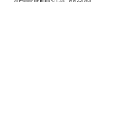
Alie (Weebosch gem Bergeijk NL)
(
37m)
-- 03-06-2026 08:08