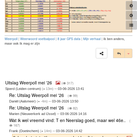
Weerpoll
|
Weerwoord voetbalpool
|
8 jaar GFS data
|
Mijn verhaal
|
ik ben anders,
maar ook ik mag er zijn
Tog
Uitslag Weerpoll mei '26
(
317)
Sjoerd (Leiden centrum)
(
13m)
-- 03-06-2026 13:41
Re: Uitslag Weerpoll mei '26
(
99)
Daniël (Aalsmeer)
(
-4m)
-- 03-06-2026 13:50
Re: Uitslag Weerpoll mei '26
(
82)
Marien (Nieuwerkerk ad IJssel) -- 03-06-2026 14:16
Wat ik wel vreemd vind: T en Neerslag goed, maar wel 46e..
(
167)
Frank (Doetinchem)
(
14m)
-- 03-06-2026 14:42