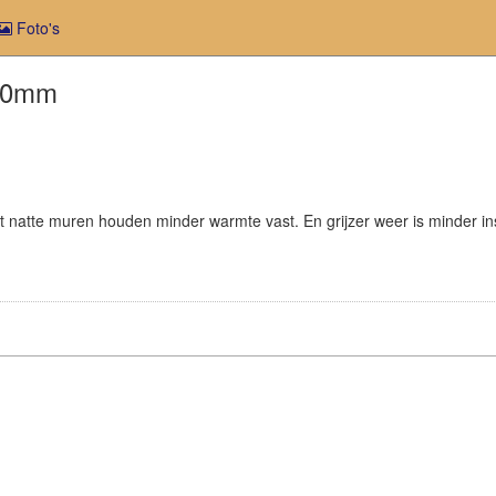
Foto's
 10mm
 natte muren houden minder warmte vast. En grijzer weer is minder ins