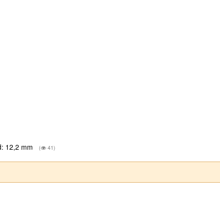
nd: 12,2 mm
(
41)