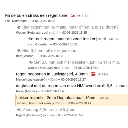
Na de buien straks een regenzone
(
1182)
Eric, Rotterdam -- 03-06-2026 15:28
Hier regent het nu matig, maar of het lang zal duren?
Wouter (Heist aan zee)
(
1m)
-- 03-06-2026 15:35
Hier ook regen. maar de zone trekt vrij snel
(
157)
Eric, Rotterdam -- 03-06-2026 16:51
Hier 3,2 mm uit de regenzone
Bart (Veurne) -- 03-06-2026 16:58
Met 3.5 mm ook hier bekeken, juni nu 11.4 mm.
Wouter (Heist aan zee)
(
1m)
-- 03-06-2026 17:32
regen begonnen in Luyksgestel, 4.0mm
(
144)
Marcel (Luyksgestel)
(
35m)
-- 03-06-2026 17:27
dagtotaal met de regen van deze NM/avond erbij: 6,6 - maa
Rizky (Ninove) -- 03-06-2026 19:48
Lekker regentje. 2mm Dagtotaal naar 10mm
(
44)
Tomas (Dilsen-Stokkem)
(
35m)
-- 03-06-2026 20:41
Vandaag 5,2mm / juni 9,4mm.
Miguel (Varsenare)
(
15m)
-- 03-06-2026 20:53