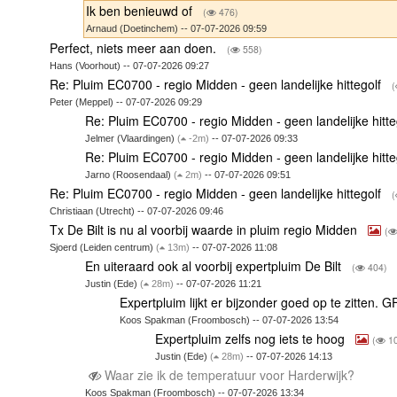
Ik ben benieuwd of
(
476)
Arnaud (Doetinchem) -- 07-07-2026 09:59
Perfect, niets meer aan doen.
(
558)
Hans (Voorhout) -- 07-07-2026 09:27
Re: Pluim EC0700 - regio Midden - geen landelijke hittegolf
(
Peter (Meppel) -- 07-07-2026 09:29
Re: Pluim EC0700 - regio Midden - geen landelijke hitt
Jelmer (Vlaardingen)
(
-2m)
-- 07-07-2026 09:33
Re: Pluim EC0700 - regio Midden - geen landelijke hitt
Jarno (Roosendaal)
(
2m)
-- 07-07-2026 09:51
Re: Pluim EC0700 - regio Midden - geen landelijke hittegolf
(
Christiaan (Utrecht) -- 07-07-2026 09:46
Tx De Bilt is nu al voorbij waarde in pluim regio Midden
(
Sjoerd (Leiden centrum)
(
13m)
-- 07-07-2026 11:08
En uiteraard ook al voorbij expertpluim De Bilt
(
404)
Justin (Ede)
(
28m)
-- 07-07-2026 11:21
Expertpluim lijkt er bijzonder goed op te zitten.
Koos Spakman (Froombosch) -- 07-07-2026 13:54
Expertpluim zelfs nog iets te hoog
(
10
Justin (Ede)
(
28m)
-- 07-07-2026 14:13
Waar zie ik de temperatuur voor Harderwijk?
Koos Spakman (Froombosch) -- 07-07-2026 13:34