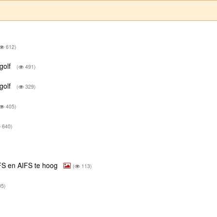
612)
egolf
(
491)
egolf
(
329)
405)
640)
 GFS en AIFS te hoog
(
113)
5)