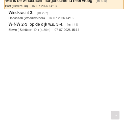
Wat is de windkracht morgenochtend heel vroeg
(
625)
Bart (Hilversum) -- 07-07-2026 14:13
Windkracht 3.
(
227)
Hadassah (Waddinxveen) -- 07-07-2026 14:16
W-NW 2-3; op de dijk w.s. 3-4.
(
141)
Edwin ( Schüttorf -D-)
(
36m)
-- 07-07-2026 15:14