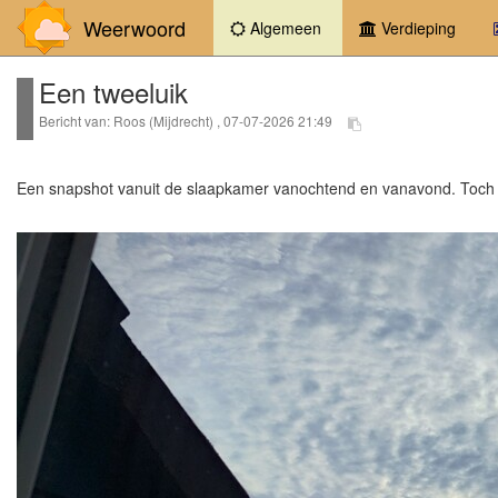
Weerwoord
(current)
Algemeen
Verdieping
Een tweeluik
Bericht van: Roos (Mijdrecht) , 07-07-2026 21:49
Een snapshot vanuit de slaapkamer vanochtend en vanavond. Toch w