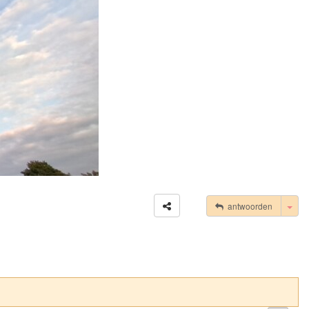
Tog
antwoorden