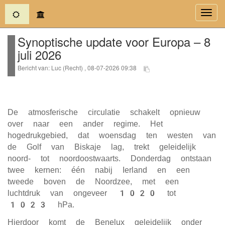
(current)
Toggl
navig
Synoptische update voor Europa – 8
juli 2026
Bericht van: Luc (Recht) , 08-07-2026 09:38
De atmosferische circulatie schakelt opnieuw
over naar een ander regime. Het
hogedrukgebied, dat woensdag ten westen van
de Golf van Biskaje lag, trekt geleidelijk
noord- tot noordoostwaarts. Donderdag ontstaan
twee kernen: één nabij Ierland en een
tweede boven de Noordzee, met een
luchtdruk van ongeveer 1020 tot
1023 hPa.
Hierdoor komt de Benelux geleidelijk onder