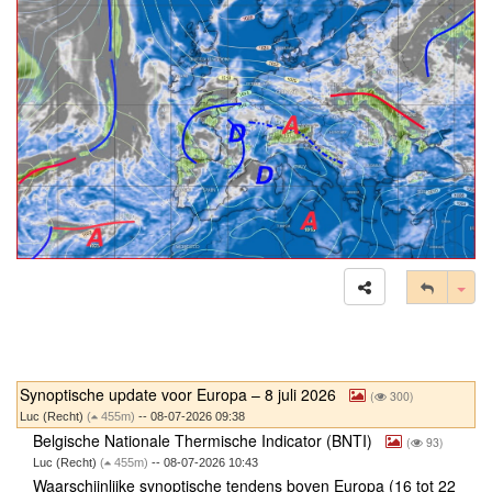
Tog
Synoptische update voor Europa – 8 juli 2026
(
300)
Luc (Recht)
(
455m)
-- 08-07-2026 09:38
Belgische Nationale Thermische Indicator (BNTI)
(
93)
Luc (Recht)
(
455m)
-- 08-07-2026 10:43
Waarschijnlijke synoptische tendens boven Europa (16 tot 22