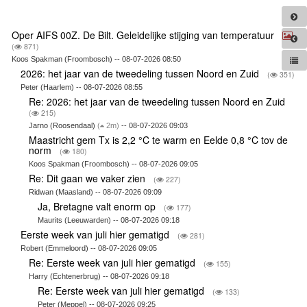
Oper AIFS 00Z. De Bilt. Geleidelijke stijging van temperatuur
(
871)
Koos Spakman (Froombosch) -- 08-07-2026 08:50
2026: het jaar van de tweedeling tussen Noord en Zuid
(
351)
Peter (Haarlem) -- 08-07-2026 08:55
Re: 2026: het jaar van de tweedeling tussen Noord en Zuid
(
215)
Jarno (Roosendaal)
(
2m)
-- 08-07-2026 09:03
Maastricht gem Tx is 2,2 °C te warm en Eelde 0,8 °C tov de
norm
(
180)
Koos Spakman (Froombosch) -- 08-07-2026 09:05
Re: Dit gaan we vaker zien
(
227)
Ridwan (Maasland) -- 08-07-2026 09:09
Ja, Bretagne valt enorm op
(
177)
Maurits (Leeuwarden) -- 08-07-2026 09:18
Eerste week van juli hier gematigd
(
281)
Robert (Emmeloord) -- 08-07-2026 09:05
Re: Eerste week van juli hier gematigd
(
155)
Harry (Echtenerbrug) -- 08-07-2026 09:18
Re: Eerste week van juli hier gematigd
(
133)
Peter (Meppel) -- 08-07-2026 09:25