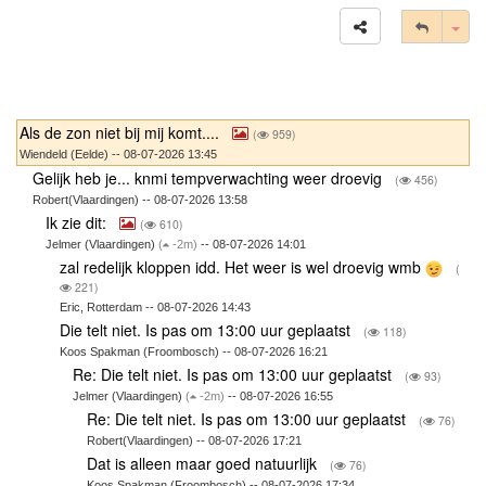
Tog
Als de zon niet bij mij komt....
(
959)
Wiendeld (Eelde) -- 08-07-2026 13:45
Gelijk heb je... knmi tempverwachting weer droevig
(
456)
Robert(Vlaardingen) -- 08-07-2026 13:58
Ik zie dit:
(
610)
Jelmer (Vlaardingen)
(
-2m)
-- 08-07-2026 14:01
zal redelijk kloppen idd. Het weer is wel droevig wmb
(
221)
Eric, Rotterdam -- 08-07-2026 14:43
Die telt niet. Is pas om 13:00 uur geplaatst
(
118)
Koos Spakman (Froombosch) -- 08-07-2026 16:21
Re: Die telt niet. Is pas om 13:00 uur geplaatst
(
93)
Jelmer (Vlaardingen)
(
-2m)
-- 08-07-2026 16:55
Re: Die telt niet. Is pas om 13:00 uur geplaatst
(
76)
Robert(Vlaardingen) -- 08-07-2026 17:21
Dat is alleen maar goed natuurlijk
(
76)
Koos Spakman (Froombosch) -- 08-07-2026 17:34