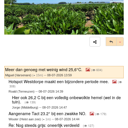
Tog
Meer dan genoeg met weinig wind 25,6°C.
(
604)
Miguel (Varsenare)
(
15m)
-- 08-07-2026 13:59
Hotspot Westdorpe maakt een bijzondere periode mee.
(
308)
Roald (Terneuzen) -- 08-07-2026 14:39
Hier ook 26,2 C bij een volledig onbewolkte hemel (wel in de
tuin).
(
139)
Jorge (Middelburg) -- 08-07-2026 14:47
Aangename Tact 23.2° bij een zwakke NO.
(
179)
Wouter (Heist aan zee)
(
1m)
-- 08-07-2026 14:44
Re: Nog steeds grijs: oneerlijk verdeeld
(
127)