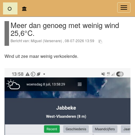
(current)
Toggl
navig
Meer dan genoeg met weinig wind
25,6°C.
Bericht van: Miguel (Varsenare) , 08-07-2026 13:59
Wind uit zee maar weinig verkoelende.