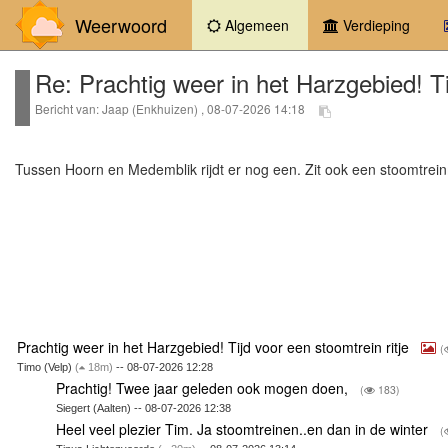
Weerwoord
(current)
Algemeen
Verdieping
Re: Prachtig weer in het Harzgebied! Ti
Bericht van: Jaap (Enkhuizen) , 08-07-2026 14:18
Tussen Hoorn en Medemblik rijdt er nog een. Zit ook een stoomtrein
Prachtig weer in het Harzgebied! Tijd voor een stoomtrein ritje
(
Timo (Velp)
(
18m)
-- 08-07-2026 12:28
Prachtig! Twee jaar geleden ook mogen doen,
(
183)
Siegert (Aalten) -- 08-07-2026 12:38
Heel veel plezier Tim. Ja stoomtreinen..en dan in de winter
(