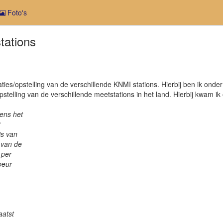
Foto's
tations
ies/opstelling van de verschillende KNMI stations. Hierbij ben ik onde
stelling van de verschillende meetstations in het land. Hierbij kwam i
dens het
t
is van
 van de
 per
beur
aatst