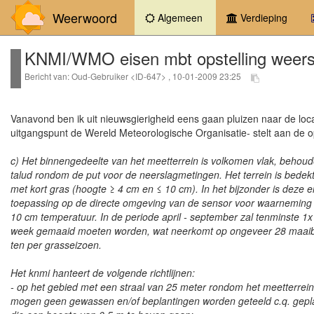
Weerwoord
(current)
Algemeen
Verdieping
KNMI/WMO eisen mbt opstelling weers
Bericht van: Oud-Gebruiker <ID-647> , 10-01-2009 23:25
Vanavond ben ik uit nieuwsgierigheid eens gaan pluizen naar de locat
uitgangspunt de Wereld Meteorologische Organisatie- stelt aan de op
c) Het binnengedeelte van het meetterrein is volkomen vlak, behou
talud rondom de put voor de neerslagmetingen. Het terrein is bedek
met kort gras (hoogte ≥ 4 cm en ≤ 10 cm). In het bijzonder is deze e
toepassing op de directe omgeving van de sensor voor waarneming
10 cm temperatuur. In de periode april - september zal tenminste 1x
week gemaaid moeten worden, wat neerkomt op ongeveer 28 maai
ten per grasseizoen.
Het knmi hanteert de volgende richtlijnen:
- op het gebied met een straal van 25 meter rondom het meetterrein
mogen geen gewassen en/of beplantingen worden geteeld c.q. gepl