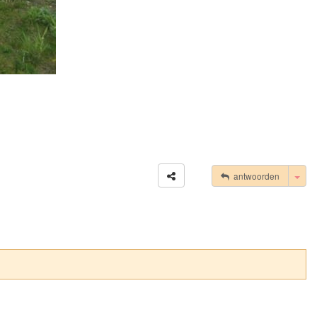
Tog
antwoorden