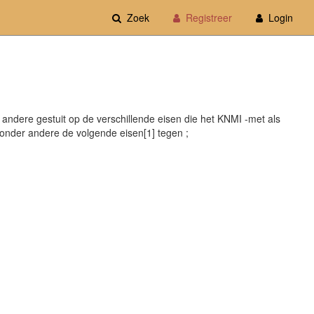
Zoek
Registreer
Login
r andere gestuit op de verschillende eisen die het KNMI -met als
k onder andere de volgende eisen[1] tegen ;