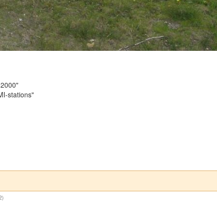
 2000"
I-stations"
2)