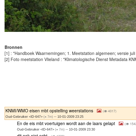
Bronnen
[1] : "Handboek Waarnemingen; 1. Meetstation algemeen; versie juli
[2] Foto meetstation Vlieland : "Klimatologische Dienst Metadata KNM
KNMI/WMO eisen mbt opstelling weerstations
(
4017)
Oud-Gebruiker <ID-647>
(
7m)
-- 10-01-2009 23:25
En de eis mbt voertuigen wordt aan de laars gelapt
(
154
Oud-Gebruiker <ID-647>
(
7m)
-- 10-01-2009 23:30
dit ook niet echt