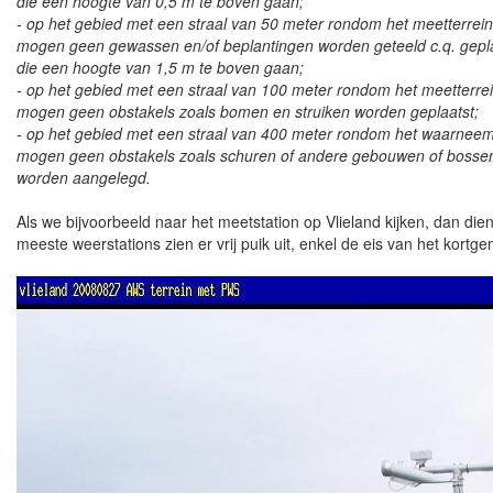
die een hoogte van 0,5 m te boven gaan;
- op het gebied met een straal van 50 meter rondom het meetterrein
mogen geen gewassen en/of beplantingen worden geteeld c.q. gepl
die een hoogte van 1,5 m te boven gaan;
- op het gebied met een straal van 100 meter rondom het meetterre
mogen geen obstakels zoals bomen en struiken worden geplaatst;
- op het gebied met een straal van 400 meter rondom het waarneem
mogen geen obstakels zoals schuren of andere gebouwen of bosse
worden aangelegd.
Als we bijvoorbeeld naar het meetstation op Vlieland kijken, dan die
meeste weerstations zien er vrij puik uit, enkel de eis van het kor