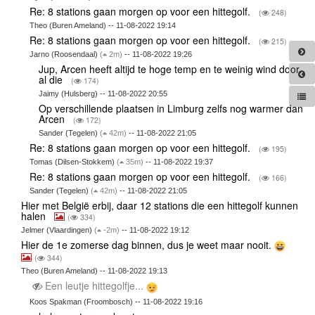
Re: 8 stations gaan morgen op voor een hittegolf.
(
248)
Theo (Buren Ameland) -- 11-08-2022 19:14
Re: 8 stations gaan morgen op voor een hittegolf.
(
215)
Jarno (Roosendaal)
(
2m)
-- 11-08-2022 19:26
Jup, Arcen heeft altijd te hoge temp en te weinig wind door
al die
(
174)
Jaimy (Hulsberg) -- 11-08-2022 20:55
Op verschillende plaatsen in Limburg zelfs nog warmer dan
Arcen
(
172)
Sander (Tegelen)
(
42m)
-- 11-08-2022 21:05
Re: 8 stations gaan morgen op voor een hittegolf.
(
195)
Tomas (Dilsen-Stokkem)
(
35m)
-- 11-08-2022 19:37
Re: 8 stations gaan morgen op voor een hittegolf.
(
166)
Sander (Tegelen)
(
42m)
-- 11-08-2022 21:05
Hier met België erbij, daar 12 stations die een hittegolf kunnen
halen
(
334)
Jelmer (Vlaardingen)
(
-2m)
-- 11-08-2022 19:12
Hier de 1e zomerse dag binnen, dus je weet maar nooit.
(
344)
Theo (Buren Ameland) -- 11-08-2022 19:13
Een leutje hittegolfje...
Koos Spakman (Froombosch) -- 11-08-2022 19:16