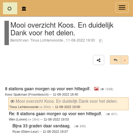
(current)
Toggl
navig
Mooi overzicht Koos. En duidelijk
Dank voor het delen.
Bericht van: Tinus Lichtenvoorde , 11-08-2022 19:00
Tog
8 stations gaan morgen op voor een hittegolf.
(
1248)
Koos Spakman (Froombosch) -- 11-08-2022 18:40
Mooi overzicht Koos. En duidelijk Dank voor het delen.
Tinus Lichtenvoorde
(
20m)
-- 11-08-2022 19:00
Re: 8 stations gaan morgen op voor een hittegolf.
(
401)
Wim (Lomm)
(
18m)
-- 11-08-2022 19:03
Bijna 33 graden daar vandaag.
(
345)
Ryan (Etten-Leur) -- 11-08-2022 19:07