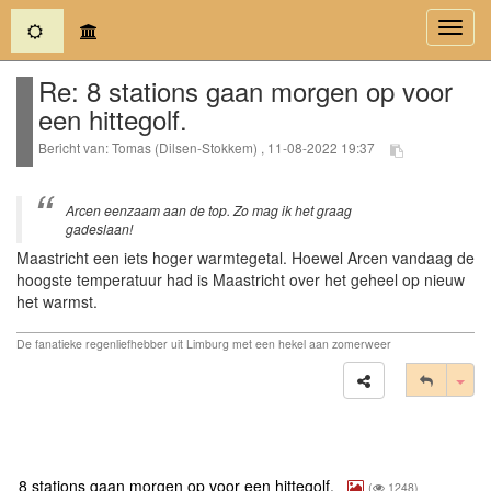
(current)
Toggl
navig
Re: 8 stations gaan morgen op voor
een hittegolf.
Bericht van: Tomas (Dilsen-Stokkem) , 11-08-2022 19:37
Arcen eenzaam aan de top. Zo mag ik het graag
gadeslaan!
Maastricht een iets hoger warmtegetal. Hoewel Arcen vandaag de
hoogste temperatuur had is Maastricht over het geheel op nieuw
het warmst.
De fanatieke regenliefhebber uit Limburg met een hekel aan zomerweer
Tog
8 stations gaan morgen op voor een hittegolf.
(
1248)