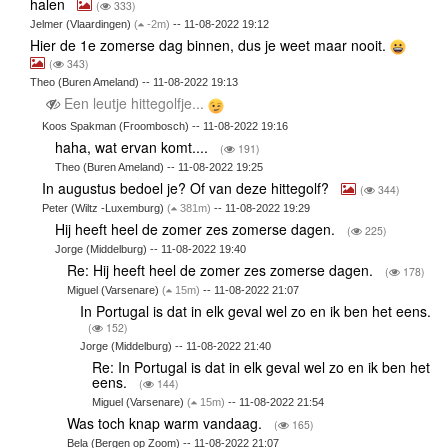
halen
(
333)
Jelmer (Vlaardingen)
(
-2m)
-- 11-08-2022 19:12
Hier de 1e zomerse dag binnen, dus je weet maar nooit.
(
343)
Theo (Buren Ameland) -- 11-08-2022 19:13
Een leutje hittegolfje...
Koos Spakman (Froombosch) -- 11-08-2022 19:16
haha, wat ervan komt....
(
191)
Theo (Buren Ameland) -- 11-08-2022 19:25
In augustus bedoel je? Of van deze hittegolf?
(
344)
Peter (Wiltz -Luxemburg)
(
381m)
-- 11-08-2022 19:29
Hij heeft heel de zomer zes zomerse dagen.
(
225)
Jorge (Middelburg) -- 11-08-2022 19:40
Re: Hij heeft heel de zomer zes zomerse dagen.
(
178)
Miguel (Varsenare)
(
15m)
-- 11-08-2022 21:07
In Portugal is dat in elk geval wel zo en ik ben het eens.
(
152)
Jorge (Middelburg) -- 11-08-2022 21:40
Re: In Portugal is dat in elk geval wel zo en ik ben het
eens.
(
144)
Miguel (Varsenare)
(
15m)
-- 11-08-2022 21:54
Was toch knap warm vandaag.
(
165)
Bela (Bergen op Zoom) -- 11-08-2022 21:07