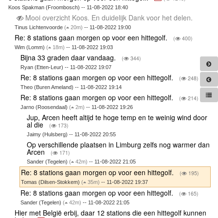
Koos Spakman (Froombosch) -- 11-08-2022 18:40
Mooi overzicht Koos. En duidelijk Dank voor het delen.
Tinus Lichtenvoorde
(
20m)
-- 11-08-2022 19:00
Re: 8 stations gaan morgen op voor een hittegolf.
(
400)
Wim (Lomm)
(
18m)
-- 11-08-2022 19:03
Bijna 33 graden daar vandaag.
(
344)
Ryan (Etten-Leur) -- 11-08-2022 19:07
Re: 8 stations gaan morgen op voor een hittegolf.
(
248)
Theo (Buren Ameland) -- 11-08-2022 19:14
Re: 8 stations gaan morgen op voor een hittegolf.
(
214)
Jarno (Roosendaal)
(
2m)
-- 11-08-2022 19:26
Jup, Arcen heeft altijd te hoge temp en te weinig wind door
al die
(
173)
Jaimy (Hulsberg) -- 11-08-2022 20:55
Op verschillende plaatsen in Limburg zelfs nog warmer dan
Arcen
(
171)
Sander (Tegelen)
(
42m)
-- 11-08-2022 21:05
Re: 8 stations gaan morgen op voor een hittegolf.
(
195)
Tomas (Dilsen-Stokkem)
(
35m)
-- 11-08-2022 19:37
Re: 8 stations gaan morgen op voor een hittegolf.
(
165)
Sander (Tegelen)
(
42m)
-- 11-08-2022 21:05
Hier met België erbij, daar 12 stations die een hittegolf kunnen