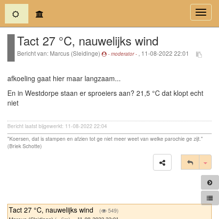
(current)
Toggl
navig
Tact 27 °C, nauwelijks wind
Bericht van: Marcus (Sleidinge)
, 11-08-2022 22:01
- moderator -
afkoeling gaat hier maar langzaam...
En in Westdorpe staan er sproeiers aan? 21,5 °C dat klopt echt
niet
Bericht laatst bijgewerkt: 11-08-2022 22:04
"Koersen, dat is stampen en afzien tot ge niet meer weet van welke parochie ge zijt."
(Briek Schotte)
Tog
Tact 27 °C, nauwelijks wind
(
549)