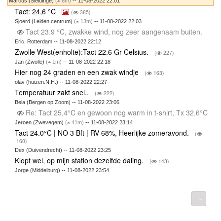
Marcus (Sleidinge)
(
6m)
-- 11-08-2022 22:01
Tact: 24,6 °C
(
385)
Sjoerd (Leiden centrum)
(
13m)
-- 11-08-2022 22:03
Tact 23.9 °C, zwakke wind, nog zeer aangenaam buiten.
Eric, Rotterdam -- 11-08-2022 22:12
Zwolle West(enholte):Tact 22.6 Gr Celsius.
(
227)
Jan (Zwolle)
(
1m)
-- 11-08-2022 22:18
Hier nog 24 graden en een zwak windje
(
163)
olav (huizen.N.H.) -- 11-08-2022 22:27
Temperatuur zakt snel..
(
222)
Bela (Bergen op Zoom) -- 11-08-2022 23:06
Re: Tact 25,4°C en gewoon nog warm in t-shirt, Tx 32,6°C
Jeroen (Zwevegem)
(
41m)
-- 11-08-2022 23:14
Tact 24.0°C | NO 3 Bft | RV 68%, Heerlijke zomeravond.
(
160)
Dex (Duivendrecht) -- 11-08-2022 23:25
Klopt wel, op mijn station dezelfde daling.
(
143)
Jorge (Middelburg) -- 11-08-2022 23:54