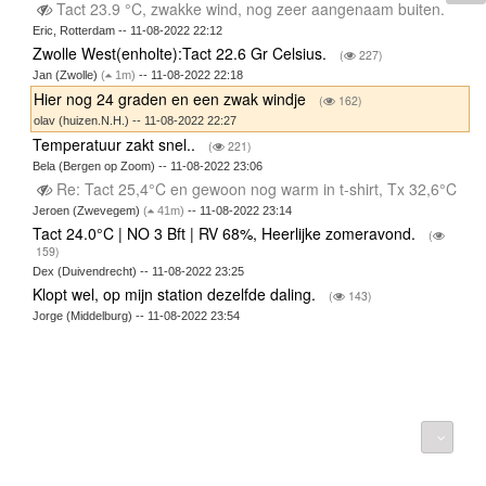
Tact 23.9 °C, zwakke wind, nog zeer aangenaam buiten.
Eric, Rotterdam -- 11-08-2022 22:12
Zwolle West(enholte):Tact 22.6 Gr Celsius.
(
227)
Jan (Zwolle)
(
1m)
-- 11-08-2022 22:18
Hier nog 24 graden en een zwak windje
(
162)
olav (huizen.N.H.) -- 11-08-2022 22:27
Temperatuur zakt snel..
(
221)
Bela (Bergen op Zoom) -- 11-08-2022 23:06
Re: Tact 25,4°C en gewoon nog warm in t-shirt, Tx 32,6°C
Jeroen (Zwevegem)
(
41m)
-- 11-08-2022 23:14
Tact 24.0°C | NO 3 Bft | RV 68%, Heerlijke zomeravond.
(
159)
Dex (Duivendrecht) -- 11-08-2022 23:25
Klopt wel, op mijn station dezelfde daling.
(
143)
Jorge (Middelburg) -- 11-08-2022 23:54