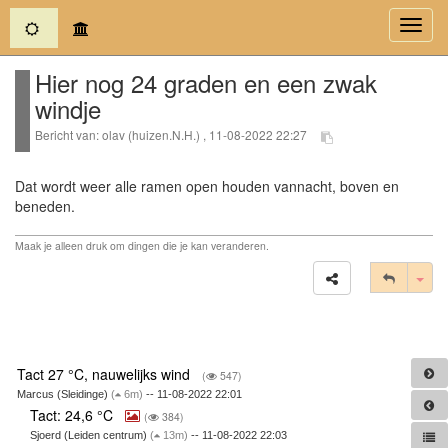
(current)
Toggl
navig
Hier nog 24 graden en een zwak
windje
Bericht van: olav (huizen.N.H.) , 11-08-2022 22:27
Dat wordt weer alle ramen open houden vannacht, boven en
beneden.
Maak je alleen druk om dingen die je kan veranderen.
Tog
Tact 27 °C, nauwelijks wind
(
547)
Marcus (Sleidinge)
(
6m)
-- 11-08-2022 22:01
Tact: 24,6 °C
(
384)
Sjoerd (Leiden centrum)
(
13m)
-- 11-08-2022 22:03