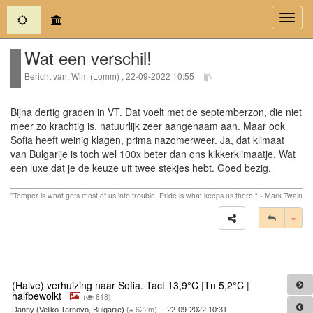
(current)
Toggl
navig
Wat een verschil!
Bericht van: Wim (Lomm) , 22-09-2022 10:55
Bijna dertig graden in VT. Dat voelt met de septemberzon, die niet
meer zo krachtig is, natuurlijk zeer aangenaam aan. Maar ook
Sofia heeft weinig klagen, prima nazomerweer. Ja, dat klimaat
van Bulgarije is toch wel 100x beter dan ons kikkerklimaatje. Wat
een luxe dat je de keuze uit twee stekjes hebt. Goed bezig.
''Temper is what gets most of us into trouble. Pride is what keeps us there “ - Mark Twain
Tog
(Halve) verhuizing naar Sofia. Tact 13,9°C |Tn 5,2°C |
halfbewolkt
(
818)
Danny (Veliko Tarnovo, Bulgarije)
(
622m)
-- 22-09-2022 10:31