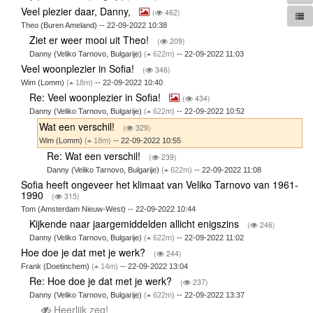
Veel plezier daar, Danny,
(
462)
Theo (Buren Ameland) -- 22-09-2022 10:38
Ziet er weer mooi uit Theo!
(
209)
Danny (Veliko Tarnovo, Bulgarije)
(
622m)
-- 22-09-2022 11:03
Veel woonplezier in Sofia!
(
346)
Wim (Lomm)
(
18m)
-- 22-09-2022 10:40
Re: Veel woonplezier in Sofia!
(
434)
Danny (Veliko Tarnovo, Bulgarije)
(
622m)
-- 22-09-2022 10:52
Wat een verschil!
(
329)
Wim (Lomm)
(
18m)
-- 22-09-2022 10:55
Re: Wat een verschil!
(
239)
Danny (Veliko Tarnovo, Bulgarije)
(
622m)
-- 22-09-2022 11:08
Sofia heeft ongeveer het klimaat van Veliko Tarnovo van 1961-
1990
(
315)
Tom (Amsterdam Nieuw-West) -- 22-09-2022 10:44
Kijkende naar jaargemiddelden allicht enigszins
(
246)
Danny (Veliko Tarnovo, Bulgarije)
(
622m)
-- 22-09-2022 11:02
Hoe doe je dat met je werk?
(
244)
Frank (Doetinchem)
(
14m)
-- 22-09-2022 13:04
Re: Hoe doe je dat met je werk?
(
237)
Danny (Veliko Tarnovo, Bulgarije)
(
622m)
-- 22-09-2022 13:37
Heerlijk zeg!