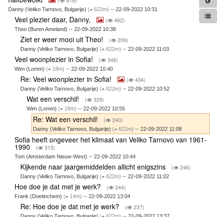
(
818)
Danny (Veliko Tarnovo, Bulgarije)
(
622m)
-- 22-09-2022 10:31
Veel plezier daar, Danny,
(
462)
Theo (Buren Ameland) -- 22-09-2022 10:38
Ziet er weer mooi uit Theo!
(
209)
Danny (Veliko Tarnovo, Bulgarije)
(
622m)
-- 22-09-2022 11:03
Veel woonplezier in Sofia!
(
346)
Wim (Lomm)
(
18m)
-- 22-09-2022 10:40
Re: Veel woonplezier in Sofia!
(
434)
Danny (Veliko Tarnovo, Bulgarije)
(
622m)
-- 22-09-2022 10:52
Wat een verschil!
(
329)
Wim (Lomm)
(
18m)
-- 22-09-2022 10:55
Re: Wat een verschil!
(
240)
Danny (Veliko Tarnovo, Bulgarije)
(
622m)
-- 22-09-2022 11:08
Sofia heeft ongeveer het klimaat van Veliko Tarnovo van 1961-
1990
(
315)
Tom (Amsterdam Nieuw-West) -- 22-09-2022 10:44
Kijkende naar jaargemiddelden allicht enigszins
(
246)
Danny (Veliko Tarnovo, Bulgarije)
(
622m)
-- 22-09-2022 11:02
Hoe doe je dat met je werk?
(
244)
Frank (Doetinchem)
(
14m)
-- 22-09-2022 13:04
Re: Hoe doe je dat met je werk?
(
237)
Danny (Veliko Tarnovo, Bulgarije)
(
622m)
-- 22-09-2022 13:37