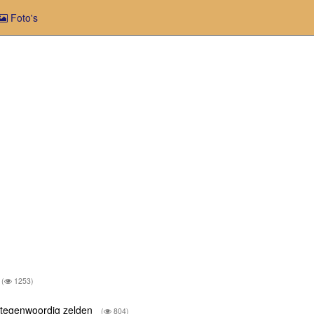
Foto's
(
1253)
n tegenwoordig zelden
(
804)