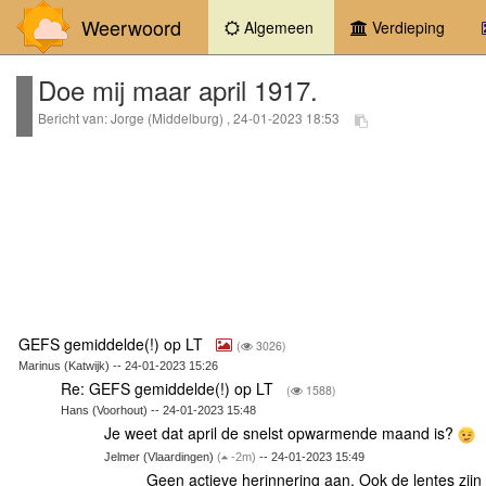
Weerwoord
(current)
Algemeen
Verdieping
Doe mij maar april 1917.
Bericht van: Jorge (Middelburg) , 24-01-2023 18:53
GEFS gemiddelde(!) op LT
(
3026)
Marinus (Katwijk) -- 24-01-2023 15:26
Re: GEFS gemiddelde(!) op LT
(
1588)
Hans (Voorhout) -- 24-01-2023 15:48
Je weet dat april de snelst opwarmende maand is?
Jelmer (Vlaardingen)
(
-2m)
-- 24-01-2023 15:49
Geen actieve herinnering aan. Ook de lentes zij