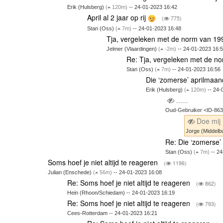
Erik (Hulsberg)
(
120m)
-- 24-01-2023 16:42
April al 2 jaar op rij
(
775)
Stan (Oss)
(
7m)
-- 24-01-2023 16:48
Tja, vergeleken met de norm van 19
Jelmer (Vlaardingen)
(
-2m)
-- 24-01-2023 16:
Re: Tja, vergeleken met de no
Stan (Oss)
(
7m)
-- 24-01-2023 16:56
Die ‘zomerse’ aprilmaa
Erik (Hulsberg)
(
120m)
-- 24-
......
Oud-Gebruiker <ID-86
Doe mij 
Jorge (Middelb
Re: Die ‘zomerse’
Stan (Oss)
(
7m)
-- 24
Soms hoef je niet altijd te reageren
(
1196)
Julian (Enschede)
(
56m)
-- 24-01-2023 16:08
Re: Soms hoef je niet altijd te reageren
(
862)
Hein (Rhoon/Schiedam) -- 24-01-2023 16:19
Re: Soms hoef je niet altijd te reageren
(
793)
Cees-Rotterdam -- 24-01-2023 16:21