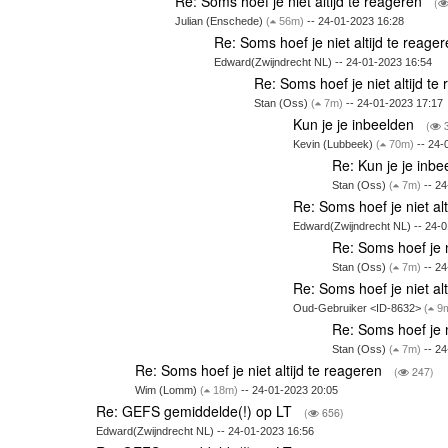
Re: Soms hoef je niet altijd te reageren
(
Julian (Enschede)
(
56m)
-- 24-01-2023 16:28
Re: Soms hoef je niet altijd te reage
Edward(Zwijndrecht NL) -- 24-01-2023 16:54
Re: Soms hoef je niet altijd t
Stan (Oss)
(
7m)
-- 24-01-2023 17:17
Kun je je inbeelden
(
3
Kevin (Lubbeek)
(
70m)
-- 24-
Re: Kun je je inb
Stan (Oss)
(
7m)
-- 24
Re: Soms hoef je niet al
Edward(Zwijndrecht NL) -- 24-
Re: Soms hoef je n
Stan (Oss)
(
7m)
-- 24
Re: Soms hoef je niet al
Oud-Gebruiker <ID-8632>
(
9
Re: Soms hoef je n
Stan (Oss)
(
7m)
-- 24
Re: Soms hoef je niet altijd te reageren
(
247)
Wim (Lomm)
(
18m)
-- 24-01-2023 20:05
Re: GEFS gemiddelde(!) op LT
(
656)
Edward(Zwijndrecht NL) -- 24-01-2023 16:56