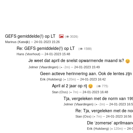
GEFS gemiddelde(!) op LT
(
3026)
Marinus (Katwijk) -- 24-01-2023 15:26
Re: GEFS gemiddelde(!) op LT
(
1588)
Hans (Voorhout) -- 24-01-2023 15:48
Je weet dat april de snelst opwarmende maand is?
Jelmer (Vlaardingen)
(
-2m)
-- 24-01-2023 15:49
Geen actieve herinnering aan. Ook de lentes zij
Erik (Hulsberg)
(
120m)
-- 24-01-2023 16:42
April al 2 jaar op rij
(
775)
Stan (Oss)
(
7m)
-- 24-01-2023 16:48
Tja, vergeleken met de norm van 19
Jelmer (Vlaardingen)
(
-2m)
-- 24-01-2023 16:
Re: Tja, vergeleken met de no
Stan (Oss)
(
7m)
-- 24-01-2023 16:56
Die ‘zomerse’ aprilmaa
Erik (Hulsberg)
(
120m)
-- 24-