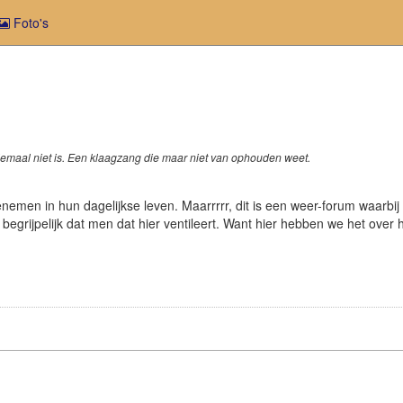
Foto's
llemaal niet is. Een klaagzang die maar niet van ophouden weet.
en in hun dagelijkse leven. Maarrrrr, dit is een weer-forum waarbij het
egrijpelijk dat men dat hier ventileert. Want hier hebben we het over 