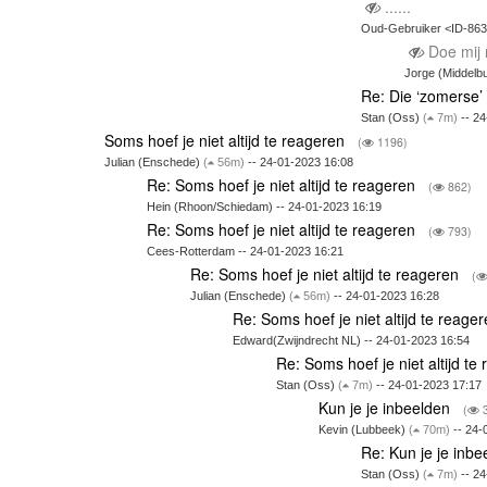
......
Oud-Gebruiker <ID-86
Doe mij 
Jorge (Middelbu
Re: Die ‘zomerse’
Stan (Oss)
(
7m)
-- 24
Soms hoef je niet altijd te reageren
(
1196)
Julian (Enschede)
(
56m)
-- 24-01-2023 16:08
Re: Soms hoef je niet altijd te reageren
(
862)
Hein (Rhoon/Schiedam) -- 24-01-2023 16:19
Re: Soms hoef je niet altijd te reageren
(
793)
Cees-Rotterdam -- 24-01-2023 16:21
Re: Soms hoef je niet altijd te reageren
(
Julian (Enschede)
(
56m)
-- 24-01-2023 16:28
Re: Soms hoef je niet altijd te reage
Edward(Zwijndrecht NL) -- 24-01-2023 16:54
Re: Soms hoef je niet altijd t
Stan (Oss)
(
7m)
-- 24-01-2023 17:17
Kun je je inbeelden
(
3
Kevin (Lubbeek)
(
70m)
-- 24-
Re: Kun je je inb
Stan (Oss)
(
7m)
-- 24