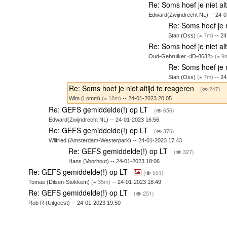
Re: Soms hoef je niet al
Edward(Zwijndrecht NL) -- 24-
Re: Soms hoef je n
Stan (Oss)
(
7m)
-- 24
Re: Soms hoef je niet al
Oud-Gebruiker <ID-8632>
(
9
Re: Soms hoef je n
Stan (Oss)
(
7m)
-- 24
Re: Soms hoef je niet altijd te reageren
(
247)
Wim (Lomm)
(
18m)
-- 24-01-2023 20:05
Re: GEFS gemiddelde(!) op LT
(
656)
Edward(Zwijndrecht NL) -- 24-01-2023 16:56
Re: GEFS gemiddelde(!) op LT
(
376)
Wilfried (Amsterdam-Westerpark) -- 24-01-2023 17:43
Re: GEFS gemiddelde(!) op LT
(
327)
Hans (Voorhout) -- 24-01-2023 18:06
Re: GEFS gemiddelde(!) op LT
(
551)
Tomas (Dilsen-Stokkem)
(
35m)
-- 24-01-2023 18:49
Re: GEFS gemiddelde(!) op LT
(
251)
Rob R (Uitgeest) -- 24-01-2023 19:50