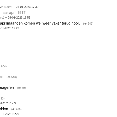
32>
(
9m)
-- 24-01-2023 17:39
maar april 1917.
rg) -- 24-01-2023 18:53
 aprilmaanden komen wel weer vaker terug hoor.
(
242)
-01-2023 19:23
664)
ren
(
516)
e reageren
(
396)
93)
01-2023 17:33
eelden
(
260)
-01-2023 19:20