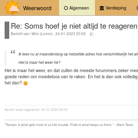
Weerwoord
(current)
Algemeen
Verdieping
Re: Soms hoef je niet altijd te reageren
Bericht van: Wim (Lomm) , 24-01-2023 20:05
Ik lees nu al maandenlang op hetzelfde adres hoe verschrikkelijk het a
Het is maar het weer hè?
Het is maar het weer, en dat zullen de meeste forummers zeker meenem
goede reden om moedeloos van te raken. En het is dan ook volledig b
het dan?
Bericht laatst bijgewerkt: 24-01-2023 20:05
''Temper is what gets most of us into trouble. Pride is what keeps us there “ - Mark Twain