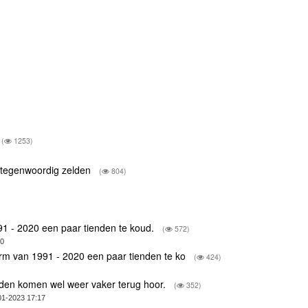
(
1253)
n tegenwoordig zelden
(
804)
91 - 2020 een paar tienden te koud.
(
572)
50
rm van 1991 - 2020 een paar tienden te ko
(
424)
nden komen wel weer vaker terug hoor.
(
352)
01-2023 17:17