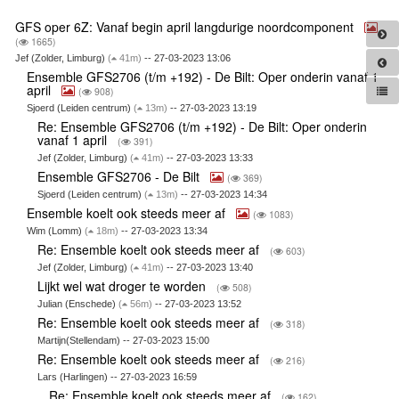
GFS oper 6Z: Vanaf begin april langdurige noordcomponent
(
1665)
Jef (Zolder, Limburg)
(
41m)
-- 27-03-2023 13:06
Ensemble GFS2706 (t/m +192) - De Bilt: Oper onderin vanaf 1
april
(
908)
Sjoerd (Leiden centrum)
(
13m)
-- 27-03-2023 13:19
Re: Ensemble GFS2706 (t/m +192) - De Bilt: Oper onderin
vanaf 1 april
(
391)
Jef (Zolder, Limburg)
(
41m)
-- 27-03-2023 13:33
Ensemble GFS2706 - De Bilt
(
369)
Sjoerd (Leiden centrum)
(
13m)
-- 27-03-2023 14:34
Ensemble koelt ook steeds meer af
(
1083)
Wim (Lomm)
(
18m)
-- 27-03-2023 13:34
Re: Ensemble koelt ook steeds meer af
(
603)
Jef (Zolder, Limburg)
(
41m)
-- 27-03-2023 13:40
Lijkt wel wat droger te worden
(
508)
Julian (Enschede)
(
56m)
-- 27-03-2023 13:52
Re: Ensemble koelt ook steeds meer af
(
318)
Martijn(Stellendam) -- 27-03-2023 15:00
Re: Ensemble koelt ook steeds meer af
(
216)
Lars (Harlingen) -- 27-03-2023 16:59
Re: Ensemble koelt ook steeds meer af
(
162)