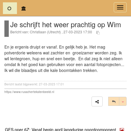
(current)
Toggl
navig
Je schrijft het weer prachtig op Wim
Bericht van: Christiaan (Utrecht) , 27-03-2023 17:00
En je ergenis druipt er vanaf. En gelijk heb je. Het mag
potverdorie weleens wat zachter en groeizamer worden zeg. Ik
wil lentegroen, hup en snel een beetje. En dat zeg ik niet alleen
omdat ik het goed kan gebruiken voor een aantal fotoprojecten...
Ik wil die blaadjes uit die kale boomtakken trekken.
Bericht laatst bijgewerkt: 27-03-2023 17:01
https://www.russchertekstenbeeld.nl
Tog
GFS oper 6Z: Vanaf begin april langdurige noordcomponent