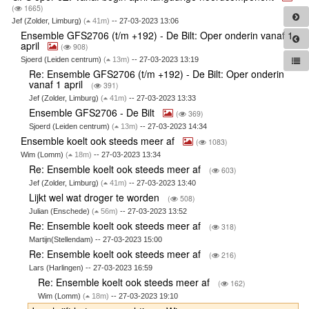
(
1665)
Jef (Zolder, Limburg)
(
41m)
-- 27-03-2023 13:06
Ensemble GFS2706 (t/m +192) - De Bilt: Oper onderin vanaf 1
april
(
908)
Sjoerd (Leiden centrum)
(
13m)
-- 27-03-2023 13:19
Re: Ensemble GFS2706 (t/m +192) - De Bilt: Oper onderin
vanaf 1 april
(
391)
Jef (Zolder, Limburg)
(
41m)
-- 27-03-2023 13:33
Ensemble GFS2706 - De Bilt
(
369)
Sjoerd (Leiden centrum)
(
13m)
-- 27-03-2023 14:34
Ensemble koelt ook steeds meer af
(
1083)
Wim (Lomm)
(
18m)
-- 27-03-2023 13:34
Re: Ensemble koelt ook steeds meer af
(
603)
Jef (Zolder, Limburg)
(
41m)
-- 27-03-2023 13:40
Lijkt wel wat droger te worden
(
508)
Julian (Enschede)
(
56m)
-- 27-03-2023 13:52
Re: Ensemble koelt ook steeds meer af
(
318)
Martijn(Stellendam) -- 27-03-2023 15:00
Re: Ensemble koelt ook steeds meer af
(
216)
Lars (Harlingen) -- 27-03-2023 16:59
Re: Ensemble koelt ook steeds meer af
(
162)
Wim (Lomm)
(
18m)
-- 27-03-2023 19:10